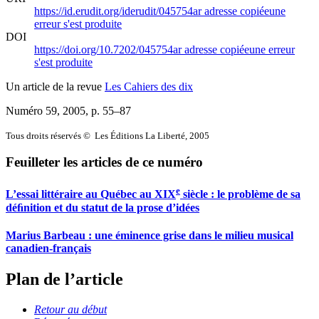
https://id.erudit.org/iderudit/045754ar
adresse copiée
une
erreur s'est produite
DOI
https://doi.org/10.7202/045754ar
adresse copiée
une erreur
s'est produite
Un article de la revue
Les Cahiers des dix
Numéro 59, 2005
, p. 55–87
Tous droits réservés © Les Éditions La Liberté, 2005
Feuilleter les articles de ce numéro
e
L’essai littéraire au Québec au XIX
siècle : le problème de sa
déﬁnition et du statut de la prose d’idées
Marius Barbeau : une éminence grise dans le milieu musical
canadien-français
Plan de l’article
Retour au début