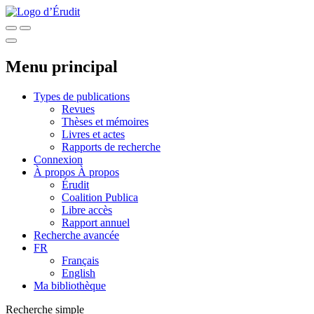
Menu principal
Types de publications
Revues
Thèses et mémoires
Livres et actes
Rapports de recherche
Connexion
À propos
À propos
Érudit
Coalition Publica
Libre accès
Rapport annuel
Recherche avancée
FR
Français
English
Ma bibliothèque
Recherche simple