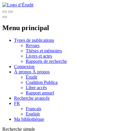
Menu principal
Types de publications
Revues
Thèses et mémoires
Livres et actes
Rapports de recherche
Connexion
À propos
À propos
Érudit
Coalition Publica
Libre accès
Rapport annuel
Recherche avancée
FR
Français
English
Ma bibliothèque
Recherche simple