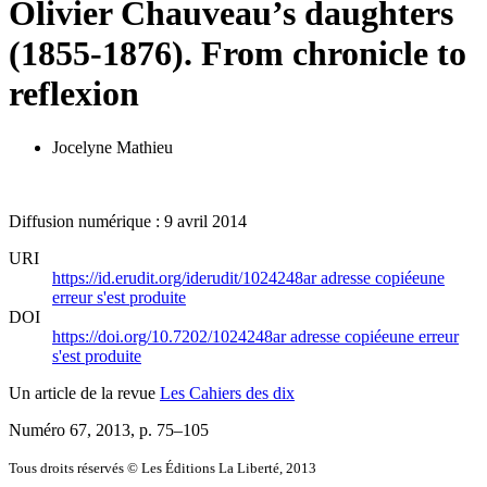
Olivier Chauveau’s daughters
(1855-1876). From chronicle to
reflexion
Jocelyne Mathieu
Diffusion numérique : 9 avril 2014
URI
https://id.erudit.org/iderudit/1024248ar
adresse copiée
une
erreur s'est produite
DOI
https://doi.org/10.7202/1024248ar
adresse copiée
une erreur
s'est produite
Un article de la revue
Les Cahiers des dix
Numéro 67, 2013
, p. 75–105
Tous droits réservés © Les Éditions La Liberté, 2013