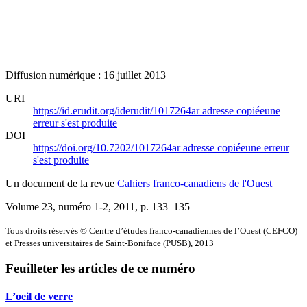
Diffusion numérique : 16 juillet 2013
URI
https://id.erudit.org/iderudit/1017264ar
adresse copiée
une
erreur s'est produite
DOI
https://doi.org/10.7202/1017264ar
adresse copiée
une erreur
s'est produite
Un document de la revue
Cahiers franco-canadiens de l'Ouest
Volume 23, numéro 1-2, 2011
, p. 133–135
Tous droits réservés © Centre d’études franco-canadiennes de l’Ouest (CEFCO)
et Presses universitaires de Saint-Boniface (PUSB), 2013
Feuilleter les articles de ce numéro
L’oeil de verre