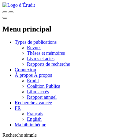
Menu principal
Types de publications
Revues
Thèses et mémoires
Livres et actes
Rapports de recherche
Connexion
À propos
À propos
Érudit
Coalition Publica
Libre accès
Rapport annuel
Recherche avancée
FR
Français
English
Ma bibliothèque
Recherche simple