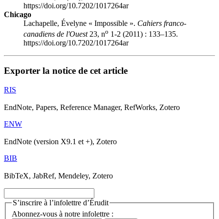
https://doi.org/10.7202/1017264ar
Chicago
Lachapelle, Évelyne « Impossible ».
Cahiers franco-
o
canadiens de l'Ouest
23, n
1-2 (2011) : 133–135.
https://doi.org/10.7202/1017264ar
Exporter la notice de cet article
RIS
EndNote, Papers, Reference Manager, RefWorks, Zotero
ENW
EndNote (version X9.1 et +), Zotero
BIB
BibTeX, JabRef, Mendeley, Zotero
S’inscrire à l’infolettre d’Érudit
Abonnez-vous à notre infolettre :