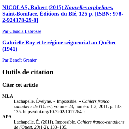
NICOLAS, Robert (2015)
Nouvelles orphelines
,
Saint-Boniface, Éditions du Blé, 125 p. [ISBN: 978-
2-924378-29-8]
Par Claudia Labrosse
Gabrielle Roy et le régime seigneurial au Québec
(1941)
Par Benoît Grenier
Outils de citation
Citer cet article
MLA
Lachapelle, Évelyne. « Impossible. »
Cahiers franco-
canadiens de l'Ouest
, volume 23, numéro 1-2, 2011, p. 133–
135. https://doi.org/10.7202/1017264ar
APA
Lachapelle, É. (2011). Impossible.
Cahiers franco-canadiens
de l'Ouest
,
23
(1-2), 133–135.