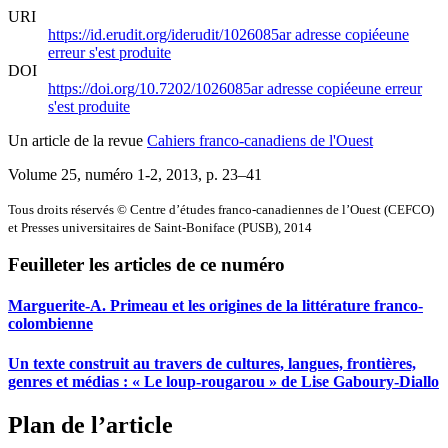
URI
https://id.erudit.org/iderudit/1026085ar
adresse copiée
une
erreur s'est produite
DOI
https://doi.org/10.7202/1026085ar
adresse copiée
une erreur
s'est produite
Un article de la revue
Cahiers franco-canadiens de l'Ouest
Volume 25, numéro 1-2, 2013
, p. 23–41
Tous droits réservés © Centre d’études franco-canadiennes de l’Ouest (CEFCO)
et Presses universitaires de Saint-Boniface (PUSB), 2014
Feuilleter les articles de ce numéro
Marguerite-A. Primeau et les origines de la littérature franco-
colombienne
Un texte construit au travers de cultures, langues, frontières,
genres et médias : « Le loup-rougarou » de Lise Gaboury-Diallo
Plan de l’article