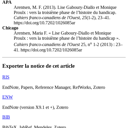
APA
Arentsen, M. F. (2013). Lise Gaboury-Diallo et Monique
Proulx : vers la troisième phase de l’histoire du handicap.
Cahiers franco-canadiens de l'Ouest
,
25
(1-2), 23–41.
https://doi.org/10.7202/1026085ar
Chicago
Arentsen, Maria F. « Lise Gaboury-Diallo et Monique
Proulx : vers la troisième phase de l’histoire du handicap ».
o
Cahiers franco-canadiens de l'Ouest
25, n
1-2 (2013) : 23–
41. https://doi.org/10.7202/1026085ar
Exporter la notice de cet article
RIS
EndNote, Papers, Reference Manager, RefWorks, Zotero
ENW
EndNote (version X9.1 et +), Zotero
BIB
BibTeX, JabRef, Mendeley, Zotero