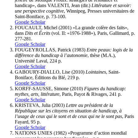
handicap», dans VALENTI, Jean (dir.)
Littérature et savoir:
une perspective cognitive
, Winnipeg, Presses universitaires de
Saint-Boniface, p. 73-100.
Google Scholar
FOUCAULT, Michel (2001) «La grande colère des faits»,
dans
Dits et Écrits
(vol. II: «1976-1988»), Paris, Gallimard, p.
277-281.
Google Scholar
FOUGEYROLLAS, Patrick (1983)
Entre peaux: logis de la
différence du handicap à l’autonomie
, thèse (M.A.),
Université Laval, 224 p.
Google Scholar
GABOURY-DIALLO, Lise (2010)
Lointaines
, Saint-
Boniface, Éditions du Blé, 219 p.
Google Scholar
KORFF-SAUSSE, Simone (2010)
Figures du handicap:
mythes, arts, littérature
, Paris, Payot & Rivages, 241 p.
Google Scholar
KRISTEVA, Julia (2003)
Lettre au président de la
République sur les citoyens en situation de handicap, à
l’usage de ceux qui le sont et de ceux qui ne le sont pas
, Paris
Fayard, 95 p.
Google Scholar
NATIONS UNIES (1982) «Programme d’action mondial