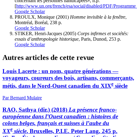
concernant les personnes handicapées», n.p.
[
http://www.un.org/french/esa/social/disabled/PDF/Programme
Google Scholar
PROULX, Monique (2001)
Homme invisible à la fenêtre
,
Montréal, Boréal, 238 p.
Google Scholar
STIKER, Henri-Jacques (2005)
Corps infirmes et sociétés:
essais d’anthropologie historique
, Paris, Dunod, 253 p.
Google Scholar
Autres articles de cette revue
Louis Lacerte : un nom, quatre générations —
voyageurs, coureurs des bois, artisans, commerçants,
e
métis, dans le Nord-Ouest canadien du XIX
siècle
Par Bernard Mulaire
RAO, Sathya (dir.) (2018)
La présence franco-
européenne dans l’Ouest canadien : histoires de
colons belges, français et suisses à l’aube du
e
XX
siècle
, Bruxelles, P.I.E. Peter Lang, 245 p.