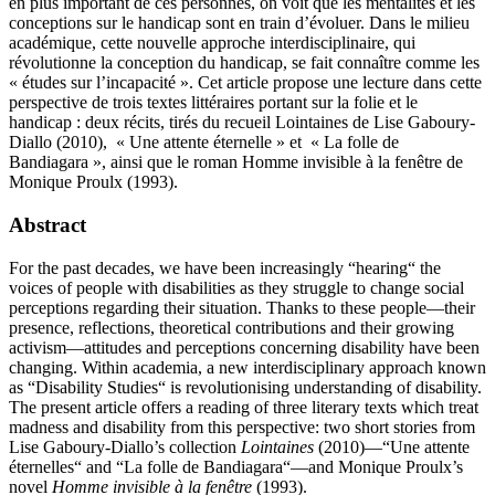
en plus important de ces personnes, on voit que les mentalités et les
conceptions sur le handicap sont en train d’évoluer. Dans le milieu
académique, cette nouvelle approche interdisciplinaire, qui
révolutionne la conception du handicap, se fait connaître comme les
« études sur l’incapacité ». Cet article propose une lecture dans cette
perspective de trois textes littéraires portant sur la folie et le
handicap : deux récits, tirés du recueil Lointaines de Lise Gaboury-
Diallo (2010), « Une attente éternelle » et « La folle de
Bandiagara », ainsi que le roman Homme invisible à la fenêtre de
Monique Proulx (1993).
Abstract
For the past decades, we have been increasingly “hearing“ the
voices of people with disabilities as they struggle to change social
perceptions regarding their situation. Thanks to these people—their
presence, reflections, theoretical contributions and their growing
activism—attitudes and perceptions concerning disability have been
changing. Within academia, a new interdisciplinary approach known
as “Disability Studies“ is revolutionising understanding of disability.
The present article offers a reading of three literary texts which treat
madness and disability from this perspective: two short stories from
Lise Gaboury-Diallo’s collection
Lointaines
(2010)—“Une attente
éternelles“ and “La folle de Bandiagara“—and Monique Proulx’s
novel
Homme invisible à la fenêtre
(1993).