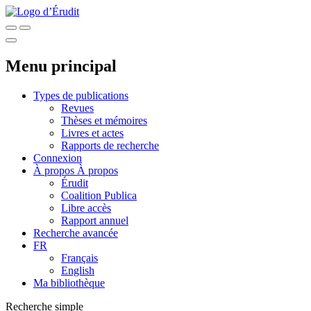
Menu principal
Types de publications
Revues
Thèses et mémoires
Livres et actes
Rapports de recherche
Connexion
À propos
À propos
Érudit
Coalition Publica
Libre accès
Rapport annuel
Recherche avancée
FR
Français
English
Ma bibliothèque
Recherche simple