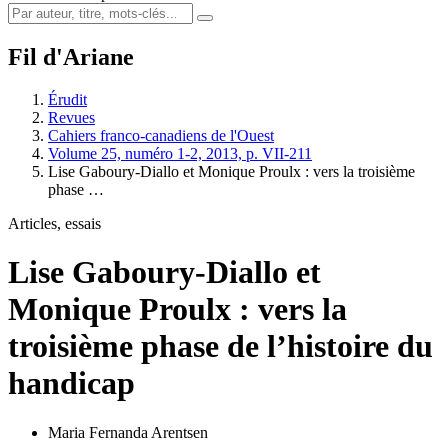
Fil d'Ariane
Érudit
Revues
Cahiers franco-canadiens de l'Ouest
Volume 25, numéro 1-2, 2013, p. VII-211
Lise Gaboury-Diallo et Monique Proulx : vers la troisième
phase …
Articles, essais
Lise Gaboury-Diallo et
Monique Proulx : vers la
troisième phase de l’histoire du
handicap
Maria Fernanda Arentsen