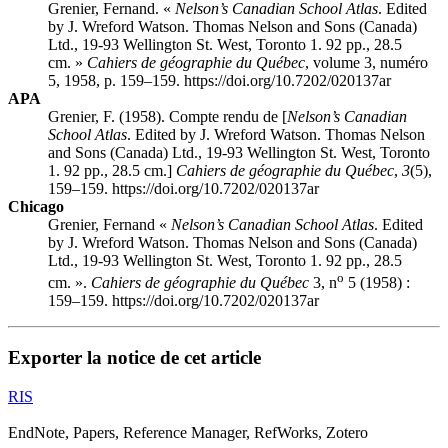
Grenier, Fernand. «
Nelson’s Canadian School Atlas
. Edited
by J. Wreford Watson. Thomas Nelson and Sons (Canada)
Ltd., 19-93 Wellington St. West, Toronto 1. 92 pp., 28.5
cm. »
Cahiers de géographie du Québec
, volume 3, numéro
5, 1958, p. 159–159. https://doi.org/10.7202/020137ar
APA
Grenier, F. (1958). Compte rendu de [
Nelson’s Canadian
School Atlas
. Edited by J. Wreford Watson. Thomas Nelson
and Sons (Canada) Ltd., 19-93 Wellington St. West, Toronto
1. 92 pp., 28.5 cm.]
Cahiers de géographie du Québec
,
3
(5),
159–159. https://doi.org/10.7202/020137ar
Chicago
Grenier, Fernand «
Nelson’s Canadian School Atlas
. Edited
by J. Wreford Watson. Thomas Nelson and Sons (Canada)
Ltd., 19-93 Wellington St. West, Toronto 1. 92 pp., 28.5
o
cm. ».
Cahiers de géographie du Québec
3, n
5 (1958) :
159–159. https://doi.org/10.7202/020137ar
Exporter la notice de cet article
RIS
EndNote, Papers, Reference Manager, RefWorks, Zotero