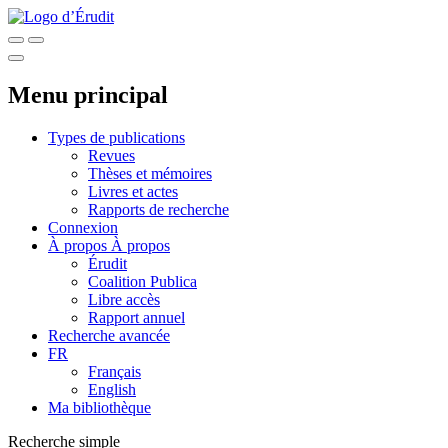
Menu principal
Types de publications
Revues
Thèses et mémoires
Livres et actes
Rapports de recherche
Connexion
À propos
À propos
Érudit
Coalition Publica
Libre accès
Rapport annuel
Recherche avancée
FR
Français
English
Ma bibliothèque
Recherche simple