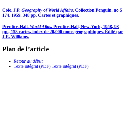
Cole, J.P.
Geography of World Affairs
. Collection Penguin, no S
174, 1959. 348 pp. Cartes et graphiques.
Prentice-Hall.
World Atlas
. Prentice-Hall, New-York, 1958, 98
pp., 158 cartes, index de 20,000 noms géographiques. Édité par
J.E. Williams.
Plan de l’article
Retour au début
Texte intégral (PDF)
Texte intégral (PDF)