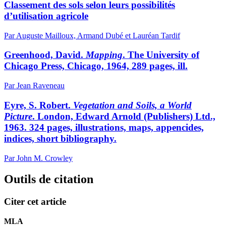
Classement des sols selon leurs possibilités
d’utilisation agricole
Par Auguste Mailloux, Armand Dubé et Lauréan Tardif
Greenhood, David.
Mapping
. The University of
Chicago Press, Chicago, 1964, 289 pages, ill.
Par Jean Raveneau
Eyre, S. Robert.
Vegetation and Soils, a World
Picture
. London, Edward Arnold (Publishers) Ltd.,
1963. 324 pages, illustrations, maps, appencides,
indices, short bibliography.
Par John M. Crowley
Outils de citation
Citer cet article
MLA