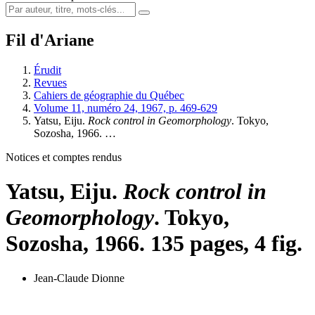
Fil d'Ariane
Érudit
Revues
Cahiers de géographie du Québec
Volume 11, numéro 24, 1967, p. 469-629
Yatsu, Eiju.
Rock control in Geomorphology
. Tokyo,
Sozosha, 1966. …
Notices et comptes rendus
Yatsu, Eiju.
Rock control in
Geomorphology
. Tokyo,
Sozosha, 1966. 135 pages, 4 fig.
Jean-Claude Dionne