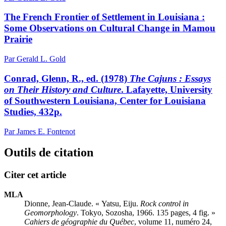
The French Frontier of Settlement in Louisiana :
Some Observations on Cultural Change in Mamou
Prairie
Par Gerald L. Gold
Conrad, Glenn, R., ed. (1978)
The Cajuns : Essays
on Their History and Culture
. Lafayette, University
of Southwestern Louisiana, Center for Louisiana
Studies, 432p.
Par James E. Fontenot
Outils de citation
Citer cet article
MLA
Dionne, Jean-Claude. « Yatsu, Eiju.
Rock control in
Geomorphology
. Tokyo, Sozosha, 1966. 135 pages, 4 fig. »
Cahiers de géographie du Québec
, volume 11, numéro 24,