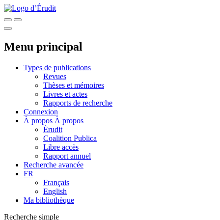
Menu principal
Types de publications
Revues
Thèses et mémoires
Livres et actes
Rapports de recherche
Connexion
À propos
À propos
Érudit
Coalition Publica
Libre accès
Rapport annuel
Recherche avancée
FR
Français
English
Ma bibliothèque
Recherche simple