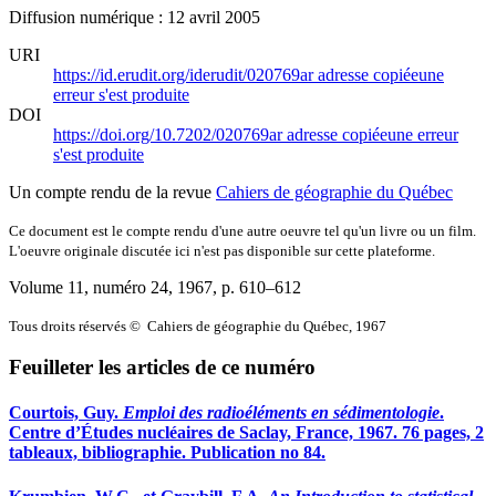
Diffusion numérique : 12 avril 2005
URI
https://id.erudit.org/iderudit/020769ar
adresse copiée
une
erreur s'est produite
DOI
https://doi.org/10.7202/020769ar
adresse copiée
une erreur
s'est produite
Un compte rendu de la revue
Cahiers de géographie du Québec
Ce document est le compte rendu d'une autre oeuvre tel qu'un livre ou un film.
L'oeuvre originale discutée ici n'est pas disponible sur cette plateforme.
Volume 11, numéro 24, 1967
, p. 610–612
Tous droits réservés © Cahiers de géographie du Québec, 1967
Feuilleter les articles de ce numéro
Courtois, Guy.
Emploi des radioéléments en sédimentologie
.
Centre d’Études nucléaires de Saclay, France, 1967. 76 pages, 2
tableaux, bibliographie. Publication no 84.