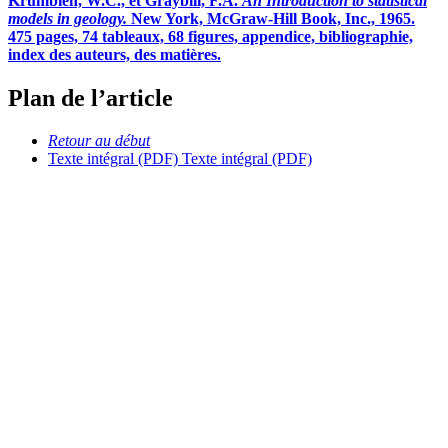
Krumbien, W.C., et Graybill, F.A.
An Introduction to statistical
models in geology.
New York, McGraw-Hill Book, Inc., 1965.
475 pages, 74 tableaux, 68 figures, appendice, bibliographie,
index des auteurs, des matières.
Plan de l’article
Retour au début
Texte intégral (PDF)
Texte intégral (PDF)