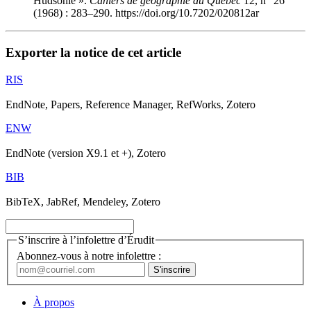
Hudsonie ».
Cahiers de géographie du Québec
12, n
26
(1968) : 283–290. https://doi.org/10.7202/020812ar
Exporter la notice de cet article
RIS
EndNote, Papers, Reference Manager, RefWorks, Zotero
ENW
EndNote (version X9.1 et +), Zotero
BIB
BibTeX, JabRef, Mendeley, Zotero
S’inscrire à l’infolettre d’Érudit
Abonnez-vous à notre infolettre :
À propos