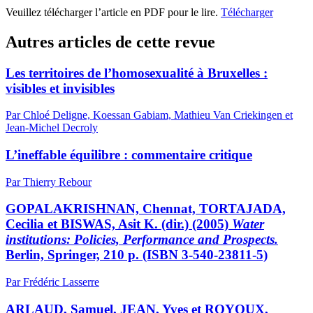
Veuillez télécharger l’article en PDF pour le lire.
Télécharger
Autres articles de cette revue
Les territoires de l’homosexualité à Bruxelles :
visibles et invisibles
Par Chloé Deligne, Koessan Gabiam, Mathieu Van Criekingen et
Jean-Michel Decroly
L’ineffable équilibre : commentaire critique
Par Thierry Rebour
GOPALAKRISHNAN, Chennat, TORTAJADA,
Cecilia et BISWAS, Asit K. (dir.) (2005)
Water
institutions: Policies, Performance and Prospects.
Berlin, Springer, 210 p. (ISBN 3-540-23811-5)
Par Frédéric Lasserre
ARLAUD, Samuel, JEAN, Yves et ROYOUX,