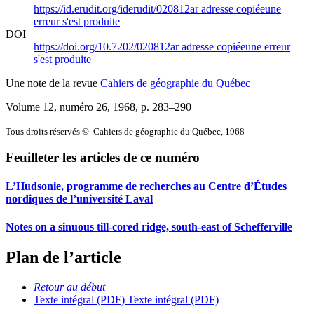
https://id.erudit.org/iderudit/020812ar
adresse copiée
une
erreur s'est produite
DOI
https://doi.org/10.7202/020812ar
adresse copiée
une erreur
s'est produite
Une note de la revue
Cahiers de géographie du Québec
Volume 12, numéro 26, 1968
, p. 283–290
Tous droits réservés © Cahiers de géographie du Québec, 1968
Feuilleter les articles de ce numéro
L’Hudsonie, programme de recherches au Centre d’Études
nordiques de l’université Laval
Notes on a sinuous till-cored ridge, south-east of Schefferville
Plan de l’article
Retour au début
Texte intégral (PDF)
Texte intégral (PDF)