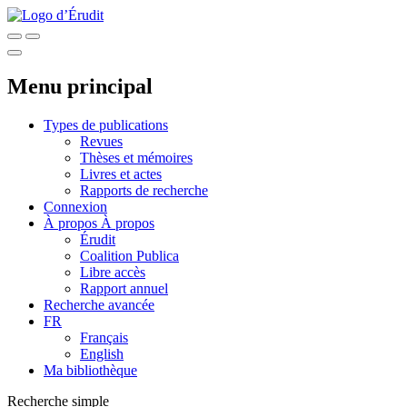
Menu principal
Types de publications
Revues
Thèses et mémoires
Livres et actes
Rapports de recherche
Connexion
À propos
À propos
Érudit
Coalition Publica
Libre accès
Rapport annuel
Recherche avancée
FR
Français
English
Ma bibliothèque
Recherche simple