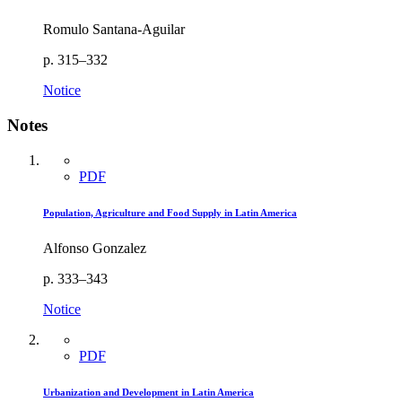
Romulo Santana-Aguilar
p. 315–332
Notice
Notes
PDF
Population, Agriculture and Food Supply in Latin America
Alfonso Gonzalez
p. 333–343
Notice
PDF
Urbanization and Development in Latin America