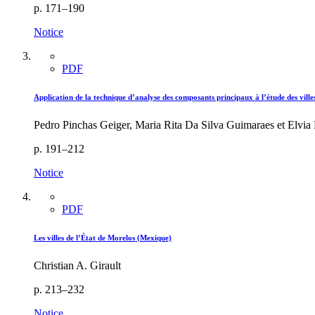
p. 171–190
Notice
PDF
Application de la technique d’analyse des composants principaux à l’étude des ville
Pedro Pinchas Geiger, Maria Rita Da Silva Guimaraes et Elvia 
p. 191–212
Notice
PDF
Les villes de l’État de Morelos (Mexique)
Christian A. Girault
p. 213–232
Notice