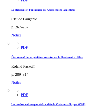
PDF
La structure et l’orogénèse des Andes chileno-argentines
Claude Laugenie
p. 267–287
Notice
PDF
État résumé des acquisitions récentes sur le Quaternaire chilien
Roland Paskoff
p. 289–314
Notice
PDF
Les cendres volcaniques de la vallée du Cachapoal-Rappel (Chili)