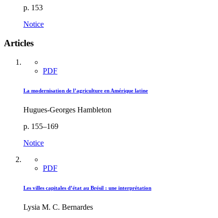
p. 153
Notice
Articles
PDF
La modernisation de l’agriculture en Amérique latine
Hugues-Georges Hambleton
p. 155–169
Notice
PDF
Les villes capitales d’état au Brésil : une interprétation
Lysia M. C. Bernardes