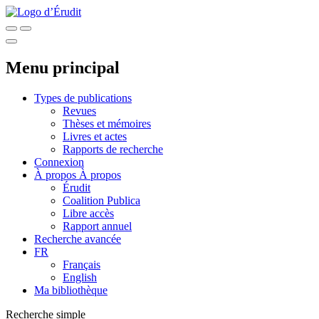
Menu principal
Types de publications
Revues
Thèses et mémoires
Livres et actes
Rapports de recherche
Connexion
À propos
À propos
Érudit
Coalition Publica
Libre accès
Rapport annuel
Recherche avancée
FR
Français
English
Ma bibliothèque
Recherche simple