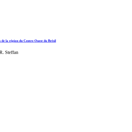
s de la région du Centre-Ouest du Brésil
R. Steffan