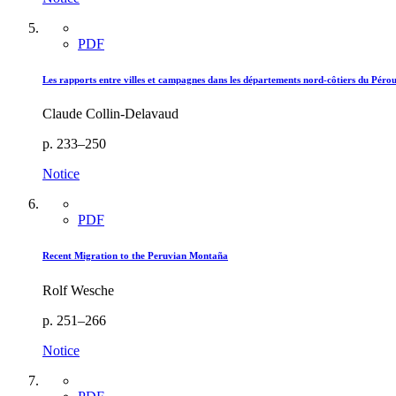
PDF
Les rapports entre villes et campagnes dans les départements nord-côtiers du Péro
Claude Collin-Delavaud
p. 233–250
Notice
PDF
Recent Migration to the Peruvian Montaña
Rolf Wesche
p. 251–266
Notice