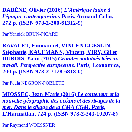
DABÈNE, Olivier (2016)
L’Amérique latine à
l’époque contemporaine
. Paris, Armand Colin,
272 p. (ISBN 978-2-200-61312-9)
Par Yannick BRUN-PICARD
RAVALET, Emmanuel, VINCENT-GESLIN,
Stéphanie, KAUFMANN, Vincent, VIRY, Gil et
DUBOIS, Yann (2015)
Grandes mobilités liées au
travail. Perspective européenne
. Paris, Economica,
200 p. (ISBN 978-2-7178-6818-0)
Par Paula NEGRON-POBLETE
MIOSSEC, Jean-Marie (2016)
Le conteneur et la
nouvelle géographie des océans et des rivages de la
mer. Dans le sillage de la CMA CGM
. Paris,
L’Harmattan, 724 p. (ISBN 978-2-343-10207-8)
Par Raymond WOESSNER