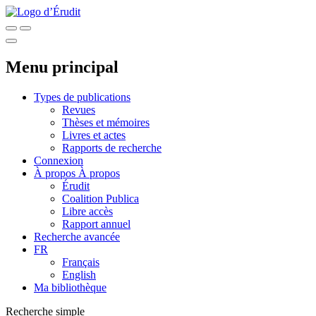
Menu principal
Types de publications
Revues
Thèses et mémoires
Livres et actes
Rapports de recherche
Connexion
À propos
À propos
Érudit
Coalition Publica
Libre accès
Rapport annuel
Recherche avancée
FR
Français
English
Ma bibliothèque
Recherche simple