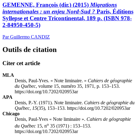
GEMENNE, François (dir.) (2015)
Migrations
internationales : un enjeu Nord-Sud ?
Paris, Éditions
Syllepse et Centre Tricontinental, 189 p. (ISBN 978-
2-84950-450-5)
Par Guillermo CANDIZ
Outils de citation
Citer cet article
MLA
Denis, Paul-Yves. « Note liminaire. »
Cahiers de géographie
du Québec
, volume 15, numéro 35, 1971, p. 153–153.
https://doi.org/10.7202/020953ar
APA
Denis, P.-Y. (1971). Note liminaire.
Cahiers de géographie du
Québec
,
15
(35), 153–153. https://doi.org/10.7202/020953ar
Chicago
Denis, Paul-Yves « Note liminaire ».
Cahiers de géographie
o
du Québec
15, n
35 (1971) : 153–153.
https://doi.org/10.7202/020953ar