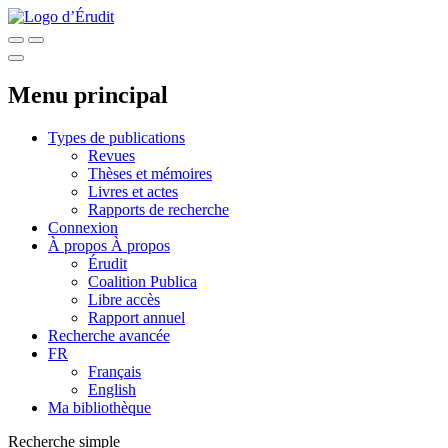
Menu principal
Types de publications
Revues
Thèses et mémoires
Livres et actes
Rapports de recherche
Connexion
À propos
À propos
Érudit
Coalition Publica
Libre accès
Rapport annuel
Recherche avancée
FR
Français
English
Ma bibliothèque
Recherche simple