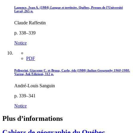
Laponce, Jean A. (1984)
Langue et territoire
. Québec, Presses de l’Université
Laval, 265 p.
Claude Raffestin
p. 338–339
Notice
PDF
Pellegrini, Giacomo C. et Brusa, Carlo, éds (1980)
Italian Geography 1960-1980.
Varese, Ask Edizioni, 312 p.
André-Louis Sanguin
p. 339–341
Notice
Plus d’informations
Cahiers de géographie du Québec