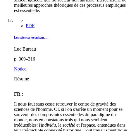
meilleures approches théoriques de ces processus empiriques
est essentielle.
PDF
Les sciences occultent…
Luc Bureau
p. 309–316
Notice
Résumé
FR :
Il nous faut sans cesse retrouver le centre de gravité des
sciences de l'homme. Or, si l'on s'arrête un moment pour se
souvenir des composantes essentielles du paradigme du
monde, nous en constatons trois qui nous semblent
irréductibles:
l'individu,
la
société
et l'espace, entendues dans
leur irréductible connexité historique. Tout travail scientifique