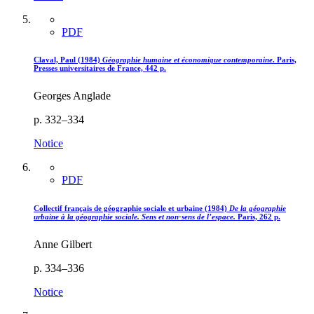
PDF
Claval, Paul (1984)
Géographie humaine et économique contemporaine
. Paris,
Presses universitaires de France, 442 p.
Georges Anglade
p. 332–334
Notice
PDF
Collectif français de géographie sociale et urbaine (1984)
De la géographie
urbaine à la géographie sociale. Sens et non-sens de l’espace.
Paris, 262 p.
Anne Gilbert
p. 334–336
Notice