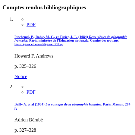
Comptes rendus bibliographiques
PDF
Pinchemel, P., Robic, M.-C., et Tissier, J.-L. (1984)
Deux siècles de géographie
française.
Paris, ministère de l’Éducation nationale, Comité des travaux
historiques et scientifiques, 380 p.
Howard F. Andrews
p. 325–326
Notice
PDF
Bailly A. et al (1984)
Les concepts de la géographie humaine
. Paris, Masson, 204
p.
Adrien Bérubé
p. 327–328