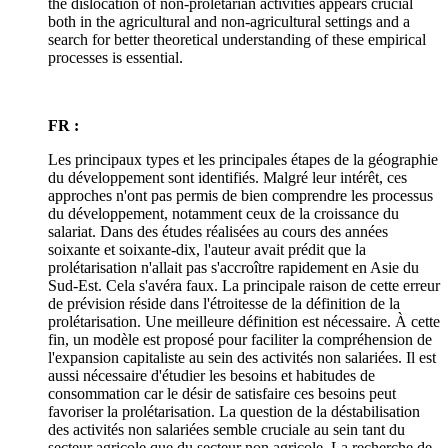
the dislocation of non-proletarian activities appears crucial
both in the agricultural and non-agricultural settings and a
search for better theoretical understanding of these empirical
processes is essential.
FR :
Les principaux types et les principales étapes de la géographie
du développement sont identifiés. Malgré leur intérêt, ces
approches n'ont pas permis de bien comprendre les processus
du développement, notamment ceux de la croissance du
salariat. Dans des études réalisées au cours des années
soixante et soixante-dix, l'auteur avait prédit que la
prolétarisation n'allait pas s'accroître rapidement en Asie du
Sud-Est. Cela s'avéra faux. La principale raison de cette erreur
de prévision réside dans l'étroitesse de la définition de la
prolétarisation. Une meilleure définition est nécessaire. À cette
fin, un modèle est proposé pour faciliter la compréhension de
l'expansion capitaliste au sein des activités non salariées. Il est
aussi nécessaire d'étudier les besoins et habitudes de
consommation car le désir de satisfaire ces besoins peut
favoriser la prolétarisation. La question de la déstabilisation
des activités non salariées semble cruciale au sein tant du
secteur agricole que du secteur non agricole. La recherche de