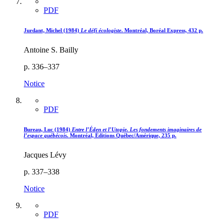
PDF
Jurdant, Michel (1984)
Le défi écologiste
. Montréal, Boréal Express, 432 p.
Antoine S. Bailly
p. 336–337
Notice
PDF
Bureau, Luc (1984)
Entre l’Éden et l’Utopie. Les fondements imaginaires de
l’espace québécois
. Montréal, Éditions Québec/Amérique, 235 p.
Jacques Lévy
p. 337–338
Notice
PDF