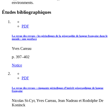
environments.
Études bibliographiques
PDF
La revue des revues : les périodiques de la géographie de langue française dans le
monde : une postface
Yves Careau
p. 397–402
Notice
PDF
La revue des revues : cinquante périodiques d’intérêt géographique de langue
française
Nicolas St-Cyr, Yves Careau, Jean Nadeau et Rodolphe De
Koninck