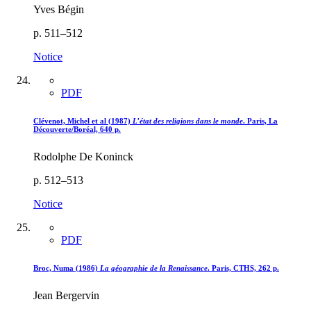
Yves Bégin
p. 511–512
Notice
PDF
Clévenot, Michel et al (1987)
L’état des religions dans le monde
. Paris, La
Découverte/Boréal, 640 p.
Rodolphe De Koninck
p. 512–513
Notice
PDF
Broc, Numa (1986)
La géographie de la Renaissance
. Paris, CTHS, 262 p.
Jean Bergervin