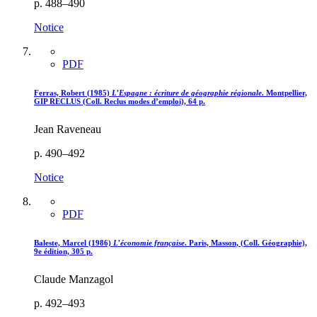
p. 488–490
Notice
PDF
Ferras, Robert (1985)
L’Espagne : écriture de géographie régionale
. Montpellier,
GIP RECLUS (Coll. Reclus modes d’emploi), 64 p.
Jean Raveneau
p. 490–492
Notice
PDF
Baleste, Marcel (1986)
L’économie française
. Paris, Masson, (Coll. Géographie),
9e édition, 305 p.
Claude Manzagol
p. 492–493