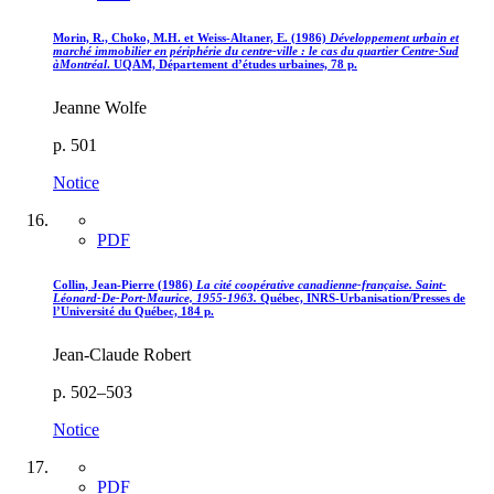
Morin, R., Choko, M.H. et Weiss-Altaner, E. (1986)
Développement urbain et
marché immobilier en périphérie du centre-ville : le cas du quartier Centre-Sud
à
Montréal
. UQAM, Département d’études urbaines, 78 p.
Jeanne Wolfe
p. 501
Notice
PDF
Collin, Jean-Pierre (1986)
La cité coopérative canadienne-française. Saint-
Léonard-De-Port-Maurice, 1955-1963.
Québec, INRS-Urbanisation/Presses de
l’Université du Québec, 184 p.
Jean-Claude Robert
p. 502–503
Notice
PDF