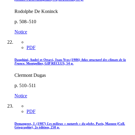
Rodolphe De Koninck
p. 508–510
Notice
PDF
Dauphiné, André et Ottavi, Jean-Yves (1986)
Atlas structurel des climats de la
France.
Montpellier, GIP RECLUS, 54 p.
Clermont Dugas
p. 510–511
Notice
PDF
Demangeot, J. (1987)
Les milieux « naturels » du globe
. Paris, Masson (Coll.
Géographie), 2e édition, 250 p.