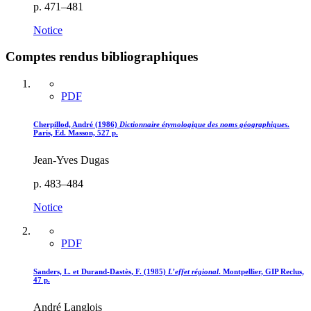
p. 471–481
Notice
Comptes rendus bibliographiques
PDF
Cherpillod, André (1986)
Dictionnaire étymologique des noms géographiques
.
Paris, Éd. Masson, 527 p.
Jean-Yves Dugas
p. 483–484
Notice
PDF
Sanders, L. et Durand-Dastès, F. (1985)
L’effet régional
. Montpellier, GIP Reclus,
47 p.
André Langlois