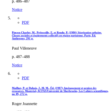
p. 486–487
Notice
PDF
Pinçon-Charlot, M., Préteceille, E. et Rendu, P. (1986)
Ségrégation urbaine.
Classes sociales et équipements collectifs en région parisienne
. Paris, Éd.
Anthropos, 291 p.
Paul Villeneuve
p. 487–488
Notice
PDF
Mailhot, P. et Dubois, J.-M. M., Éd. (1987)
Aménagement et gestion des
ressources
. Montréal, ACFAS/Université de Sherbrooke, Les Cahiers scientifiques,
no 49, 272 p.
Roger Joannette