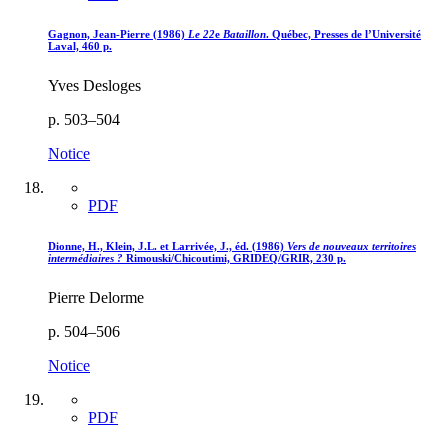
Gagnon, Jean-Pierre (1986)
Le 22
e
Bataillon
. Québec, Presses de l’Université
Laval, 460 p.
Yves Desloges
p. 503–504
Notice
PDF
Dionne, H., Klein, J.L. et Larrivée, J., éd. (1986)
Vers de nouveaux territoires
intermédiaires ?
Rimouski/Chicoutimi, GRIDEQ/GRIR, 230 p.
Pierre Delorme
p. 504–506
Notice
PDF