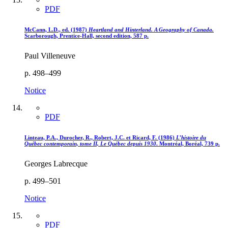
PDF
McCann, L.D., ed. (1987)
Heartland and Hinterland. A Geography of Canada.
Scarborough, Prentice-Hall, second edition, 587 p.
Paul Villeneuve
p. 498–499
Notice
PDF
Linteau, P.A., Durocher, R., Robert, J.C. et Ricard, F. (1986)
L’histoire du
Québec contemporain, tome II, Le Québec depuis 1930
. Montréal, Boréal, 739 p.
Georges Labrecque
p. 499–501
Notice
PDF