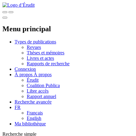
Menu principal
Types de publications
Revues
Thèses et mémoires
Livres et actes
Rapports de recherche
Connexion
À propos
À propos
Érudit
Coalition Publica
Libre accès
Rapport annuel
Recherche avancée
FR
Français
English
Ma bibliothèque
Recherche simple