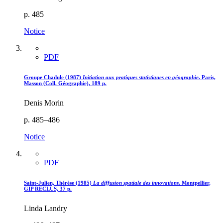
p. 485
Notice
PDF
Groupe Chadule (1987)
Initiation aux pratiques statistiques en géographie
. Paris,
Masson (Coll. Géographie), 189 p.
Denis Morin
p. 485–486
Notice
PDF
Saint-Julien, Thérèse (1985)
La diffusion spatiale des innovations
. Montpellier,
GIP RECLUS, 37 p.
Linda Landry