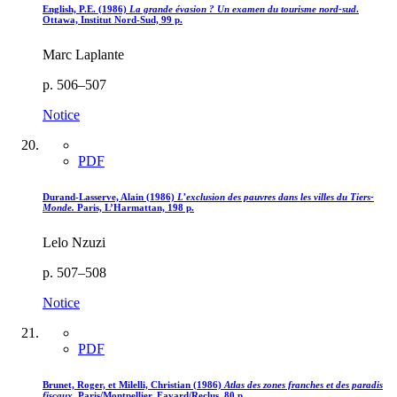
English, P.E. (1986)
La grande évasion ? Un examen du tourisme nord-sud
.
Ottawa, Institut Nord-Sud, 99 p.
Marc Laplante
p. 506–507
Notice
PDF
Durand-Lasserve, Alain (1986)
L’exclusion des pauvres dans les villes du Tiers-
Monde.
Paris, L’Harmattan, 198 p.
Lelo Nzuzi
p. 507–508
Notice
PDF
Brunet, Roger, et Milelli, Christian (1986)
Atlas des zones franches et des paradis
fiscaux.
Paris/Montpellier, Fayard/Reclus, 80 p.