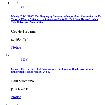
PDF
Meinig, D.W. (1986)
The Shaping of America. A Geographical Perspective on 500
Years of History, Volume 1 : Atlantic America 1492-1800
. New Haven/London,
Yale University Press, 500 p.
Cécyle Trépanier
p. 496–497
Notice
PDF
George, Pierre, éd. (1986)
La géographie du Canada
. Bordeaux, Presses
universitaires de Bordeaux, 268 p.
Paul Villeneuve
p. 497–498
Notice