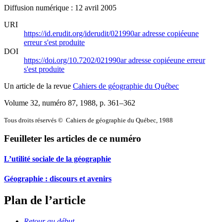
Diffusion numérique : 12 avril 2005
URI
https://id.erudit.org/iderudit/021990ar
adresse copiée
une
erreur s'est produite
DOI
https://doi.org/10.7202/021990ar
adresse copiée
une erreur
s'est produite
Un article de la revue
Cahiers de géographie du Québec
Volume 32, numéro 87, 1988
, p. 361–362
Tous droits réservés © Cahiers de géographie du Québec, 1988
Feuilleter les articles de ce numéro
L’utilité sociale de la géographie
Géographie : discours et avenirs
Plan de l’article
Retour au début