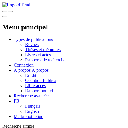
Menu principal
Types de publications
Revues
Thèses et mémoires
Livres et actes
Rapports de recherche
Connexion
À propos
À propos
Érudit
Coalition Publica
Libre accès
Rapport annuel
Recherche avancée
FR
Français
English
Ma bibliothèque
Recherche simple