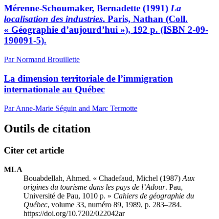
Mérenne-Schoumaker, Bernadette (1991)
La
localisation des industries
. Paris, Nathan (Coll.
« Géographie d’aujourd’hui »), 192 p. (ISBN 2-09-
190091-5).
Par Normand Brouillette
La dimension territoriale de l’immigration
internationale au Québec
Par Anne-Marie Séguin and Marc Termotte
Outils de citation
Citer cet article
MLA
Bouabdellah, Ahmed. « Chadefaud, Michel (1987)
Aux
origines du tourisme dans les pays de l’Adour
. Pau,
Université de Pau, 1010 p. »
Cahiers de géographie du
Québec
, volume 33, numéro 89, 1989, p. 283–284.
https://doi.org/10.7202/022042ar