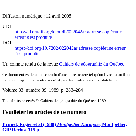
Diffusion numérique : 12 avril 2005
URI
https://id.erudit.org/iderudit/022042ar
adresse copiée
une
erreur s'est produite
DOI
https://doi.org/10.7202/022042ar
adresse copiée
une erreur
s'est produite
Un compte rendu de la revue
Cahiers de géographie du Québec
Ce document est le compte rendu d'une autre oeuvre tel qu'un livre ou un film.
L'oeuvre originale discutée ici n'est pas disponible sur cette plateforme.
Volume 33, numéro 89, 1989
, p. 283–284
Tous droits réservés © Cahiers de géographie du Québec, 1989
Feuilleter les articles de ce numéro
Brunet, Roger et al (1988)
Montpellier Europole
, Montpellier,
GIP Reclus, 315 p.