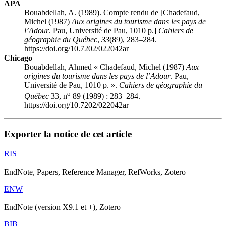
APA
Bouabdellah, A. (1989). Compte rendu de [Chadefaud,
Michel (1987)
Aux origines du tourisme dans les pays de
l’Adour
. Pau, Université de Pau, 1010 p.]
Cahiers de
géographie du Québec
,
33
(89), 283–284.
https://doi.org/10.7202/022042ar
Chicago
Bouabdellah, Ahmed « Chadefaud, Michel (1987)
Aux
origines du tourisme dans les pays de l’Adour
. Pau,
Université de Pau, 1010 p. ».
Cahiers de géographie du
o
Québec
33, n
89 (1989) : 283–284.
https://doi.org/10.7202/022042ar
Exporter la notice de cet article
RIS
EndNote, Papers, Reference Manager, RefWorks, Zotero
ENW
EndNote (version X9.1 et +), Zotero
BIB