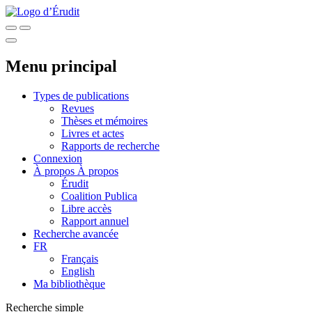
Menu principal
Types de publications
Revues
Thèses et mémoires
Livres et actes
Rapports de recherche
Connexion
À propos
À propos
Érudit
Coalition Publica
Libre accès
Rapport annuel
Recherche avancée
FR
Français
English
Ma bibliothèque
Recherche simple