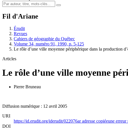
Fil d'Ariane
Érudit
Revues
Cahiers de géographie du Québec
Volume 34, numéro 91, 1990, p. 5-125
Le rôle d’une ville moyenne périphérique dans la production 
Articles
Le rôle d’une ville moyenne pér
Pierre Bruneau
Diffusion numérique : 12 avril 2005
URI
https://id.erudit.org/iderudit/022076ar
adresse copiée
une erreur 
DOI