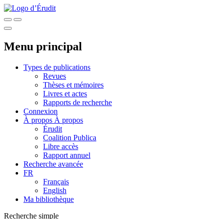
Menu principal
Types de publications
Revues
Thèses et mémoires
Livres et actes
Rapports de recherche
Connexion
À propos
À propos
Érudit
Coalition Publica
Libre accès
Rapport annuel
Recherche avancée
FR
Français
English
Ma bibliothèque
Recherche simple