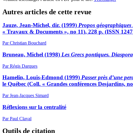
Autres articles de cette revue
Jauze, Jean-Michel, dir. (1999)
Propos géographiques s
« Travaux & Documents », no 11), 228 p. (ISSN 1247
Par Christian Bouchard
Bruneau, Michel (1998)
Les Grecs pontiques. Diaspora, 
Par Régis Darques
Hamelin, Louis-Edmond (1999)
Passer près d’une perd
le Québec (Coll. « Grandes conférences Desjardins, no 
Par Jean-Jacques Simard
Réflexions sur la centralité
Par Paul Claval
Outils de citation