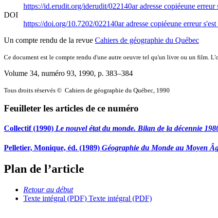
https://id.erudit.org/iderudit/022140ar
adresse copiée
une erreur 
DOI
https://doi.org/10.7202/022140ar
adresse copiée
une erreur s'est
Un compte rendu de la revue
Cahiers de géographie du Québec
Ce document est le compte rendu d'une autre oeuvre tel qu'un livre ou un film. L'oe
Volume 34, numéro 93, 1990
, p. 383–384
Tous droits réservés © Cahiers de géographie du Québec, 1990
Feuilleter les articles de ce numéro
Collectif (1990)
Le nouvel état du monde. Bilan de la décennie 198
Pelletier, Monique, éd. (1989)
Géographie du Monde au Moyen Âge 
Plan de l’article
Retour au début
Texte intégral (PDF)
Texte intégral (PDF)