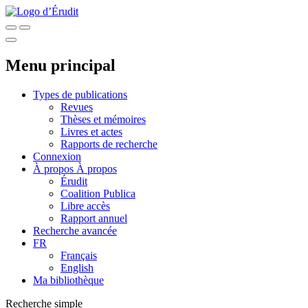
Menu principal
Types de publications
Revues
Thèses et mémoires
Livres et actes
Rapports de recherche
Connexion
À propos
À propos
Érudit
Coalition Publica
Libre accès
Rapport annuel
Recherche avancée
FR
Français
English
Ma bibliothèque
Recherche simple