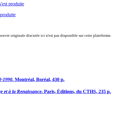
s'est produite
 produite
uvre originale discutée ici n'est pas disponible sur cette plateforme.
0-1990.
Montréal, Boréal, 430 p.
et à la Renaissance.
Paris, Éditions, du CTHS, 235 p.