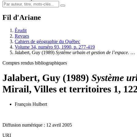
Fil d'Ariane
Érudit
Revues
Cahiers de géographie du Québec
Volume 34, numéro 93, 1990, p. 277-419
Jalabert, Guy (1989)
Système urbain et gestion de l’espace
. …
Comptes rendus bibliographiques
Jalabert, Guy (1989)
Système urb
Mirail, Villes et territoires 1, 12
François Hulbert
Diffusion numérique : 12 avril 2005
URI