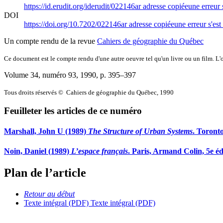
https://id.erudit.org/iderudit/022146ar
adresse copiée
une erreur 
DOI
https://doi.org/10.7202/022146ar
adresse copiée
une erreur s'est
Un compte rendu de la revue
Cahiers de géographie du Québec
Ce document est le compte rendu d'une autre oeuvre tel qu'un livre ou un film. L'oe
Volume 34, numéro 93, 1990
, p. 395–397
Tous droits réservés © Cahiers de géographie du Québec, 1990
Feuilleter les articles de ce numéro
Marshall, John U (1989)
The Structure of Urban Systems
. Toronto
Noin, Daniel (1989)
L’espace français
. Paris, Armand Colin, 5e éd
Plan de l’article
Retour au début
Texte intégral (PDF)
Texte intégral (PDF)