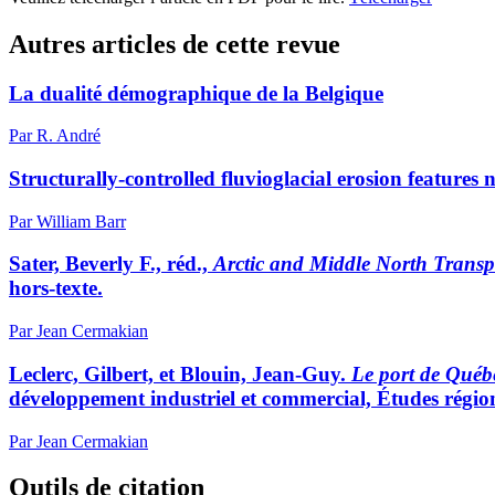
Autres articles de cette revue
La dualité démographique de la Belgique
Par R. André
Structurally-controlled fluvioglacial erosion features 
Par William Barr
Sater, Beverly F., réd.,
Arctic and Middle North Transp
hors-texte.
Par Jean Cermakian
Leclerc, Gilbert, et Blouin, Jean-Guy.
Le port de Québec
développement industriel et commercial, Études région
Par Jean Cermakian
Outils de citation