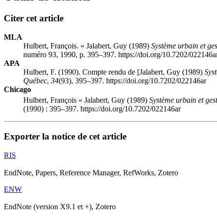
Citer cet article
MLA
Hulbert, François. « Jalabert, Guy (1989)
Système urbain et ges
numéro 93, 1990, p. 395–397. https://doi.org/10.7202/022146a
APA
Hulbert, F. (1990). Compte rendu de [Jalabert, Guy (1989)
Syst
Québec
,
34
(93), 395–397. https://doi.org/10.7202/022146ar
Chicago
Hulbert, François « Jalabert, Guy (1989)
Système urbain et ges
(1990) : 395–397. https://doi.org/10.7202/022146ar
Exporter la notice de cet article
RIS
EndNote, Papers, Reference Manager, RefWorks, Zotero
ENW
EndNote (version X9.1 et +), Zotero