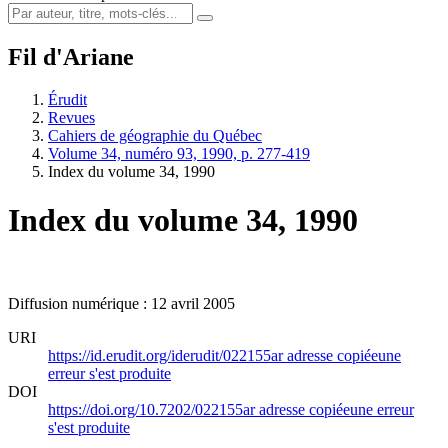
Fil d'Ariane
Érudit
Revues
Cahiers de géographie du Québec
Volume 34, numéro 93, 1990, p. 277-419
Index du volume 34, 1990
Index du volume 34, 1990
Diffusion numérique : 12 avril 2005
URI
https://id.erudit.org/iderudit/022155ar
adresse copiée
une
erreur s'est produite
DOI
https://doi.org/10.7202/022155ar
adresse copiée
une erreur
s'est produite