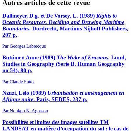
Autres articles de cette revue
Dallmeyer, D.g. et De Vorsey, L. (1989)
Rights to
Oceanic Resources. Deciding and Drawing Maritime
Boundaries
. Dordrecht, Martinus Nijhoff Publishers,
207 p.
Par Georges Labrecque
Buttimer, Anne (1989)
The Wake of Erasmus
. Lund,
Studies in Geography (Serie B. Human Geography
no 54), 80 p.
Par Claude Sutto
Nzuzi, Lelo (1989)
Urbanisation et aménagement en
Afrique noire
. Paris, SEDES, 237 p.
Par Noukpo N. Agossou
Possibilités et limites des images satellites TM
LANDSAT en matière d’occupation du sol : le cas de