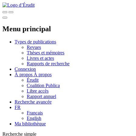
Menu principal
Types de publications
Revues
Thèses et mémoires
Livres et actes
Rapports de recherche
Connexion
À propos
À propos
Érudit
Coalition Publica
Libre accès
Rapport annuel
Recherche avancée
FR
Français
English
Ma bibliothèque
Recherche simple