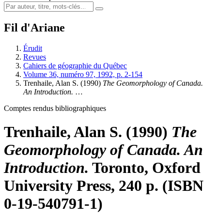
Fil d'Ariane
Érudit
Revues
Cahiers de géographie du Québec
Volume 36, numéro 97, 1992, p. 2-154
Trenhaile, Alan S. (1990)
The Geomorphology of Canada.
An Introduction.
…
Comptes rendus bibliographiques
Trenhaile, Alan S. (1990)
The
Geomorphology of Canada. An
Introduction.
Toronto, Oxford
University Press, 240 p. (ISBN
0-19-540791-1)