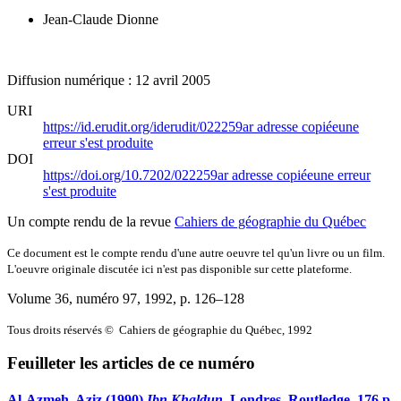
Jean-Claude Dionne
Diffusion numérique : 12 avril 2005
URI
https://id.erudit.org/iderudit/022259ar
adresse copiée
une
erreur s'est produite
DOI
https://doi.org/10.7202/022259ar
adresse copiée
une erreur
s'est produite
Un compte rendu de la revue
Cahiers de géographie du Québec
Ce document est le compte rendu d'une autre oeuvre tel qu'un livre ou un film.
L'oeuvre originale discutée ici n'est pas disponible sur cette plateforme.
Volume 36, numéro 97, 1992
, p. 126–128
Tous droits réservés © Cahiers de géographie du Québec, 1992
Feuilleter les articles de ce numéro
Al-Azmeh, Aziz (1990)
Ibn Khaldun
. Londres, Routledge, 176 p.