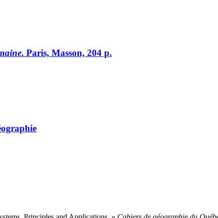
umaine
. Paris, Masson, 204 p.
éographie
ystems. Principles and Applications. »
Cahiers de géographie du Québ