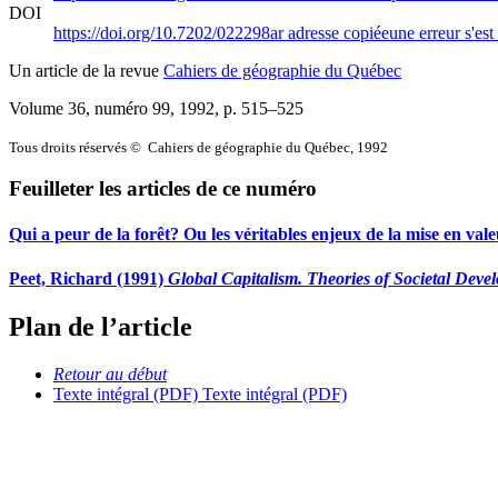
DOI
https://doi.org/10.7202/022298ar
adresse copiée
une erreur s'est
Un article de la revue
Cahiers de géographie du Québec
Volume 36, numéro 99, 1992
, p. 515–525
Tous droits réservés © Cahiers de géographie du Québec, 1992
Feuilleter les articles de ce numéro
Qui a peur de la forêt? Ou les véritables enjeux de la mise en valeu
Peet, Richard (1991)
Global Capitalism. Theories of Societal Deve
Plan de l’article
Retour au début
Texte intégral (PDF)
Texte intégral (PDF)