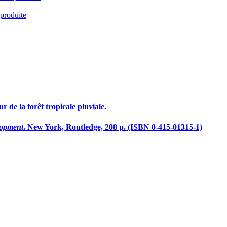
 produite
r de la forêt tropicale pluviale.
lopment
. New York, Routledge, 208 p. (ISBN 0-415-01315-1)