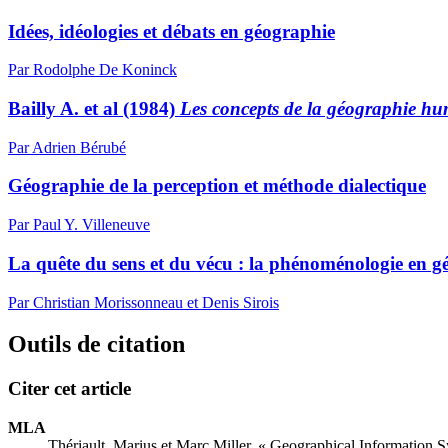
Idées, idéologies et débats en géographie
Par Rodolphe De Koninck
Bailly A. et al (1984)
Les concepts de la géographie h
Par Adrien Bérubé
Géographie de la perception et méthode dialectique
Par Paul Y. Villeneuve
La quête du sens et du vécu : la phénoménologie en g
Par Christian Morissonneau et Denis Sirois
Outils de citation
Citer cet article
MLA
Thériault, Marius et Marc Miller. « Geographical Information S