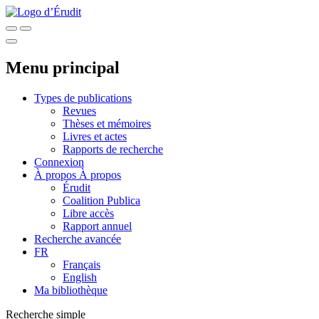
Menu principal
Types de publications
Revues
Thèses et mémoires
Livres et actes
Rapports de recherche
Connexion
À propos
À propos
Érudit
Coalition Publica
Libre accès
Rapport annuel
Recherche avancée
FR
Français
English
Ma bibliothèque
Recherche simple