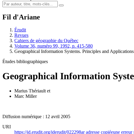
Fil d'Ariane
Érudit
Revues
Cahiers de géographie du Québec
Volume 36, numéro 99, 1992, p. 415-580
Geographical Information Systems. Principles and Applications
Études bibliographiques
Geographical Information System
Marius Thériault
et
Marc Miller
Diffusion numérique : 12 avril 2005
URI
https://id.erudit.org/iderudit/022298ar
adresse copiée
une erreur 