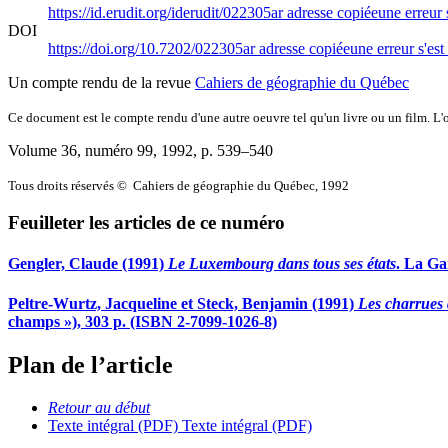
https://id.erudit.org/iderudit/022305ar
adresse copiée
une erreur 
DOI
https://doi.org/10.7202/022305ar
adresse copiée
une erreur s'est
Un compte rendu de la revue
Cahiers de géographie du Québec
Ce document est le compte rendu d'une autre oeuvre tel qu'un livre ou un film. L'oe
Volume 36, numéro 99, 1992
, p. 539–540
Tous droits réservés © Cahiers de géographie du Québec, 1992
Feuilleter les articles de ce numéro
Gengler, Claude (1991)
Le Luxembourg dans tous ses états
. La Ga
Peltre-Wurtz, Jacqueline et Steck, Benjamin (1991)
Les charrues 
champs »), 303 p. (ISBN 2-7099-1026-8)
Plan de l’article
Retour au début
Texte intégral (PDF)
Texte intégral (PDF)