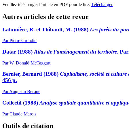
Veuillez télécharger l’article en PDF pour le lire.
Télécharger
Autres articles de cette revue
Lalumière, R. et Thibault, M. (1988)
Les forêts du par
Par Pierre Grondin
Datar (1988)
Atlas de l’aménagement du territoire
. Par
Par W. Donald McTaggart
Bernier, Bernard (1988)
Capitalisme, société et cultur
456 p.
Par Augustin Berque
Collectif (1988)
Analyse spatiale quantitative et appliqu
Par Claude Marois
Outils de citation