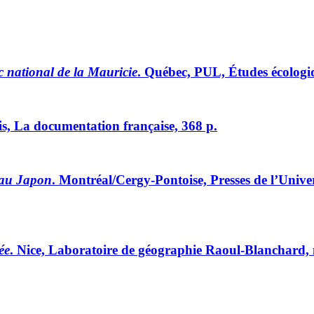
c national de la Mauricie
. Québec, PUL, Études écologiq
is, La documentation française, 368 p.
e au Japon
. Montréal/Cergy-Pontoise, Presses de l’Univer
ée
. Nice, Laboratoire de géographie Raoul-Blanchard, 