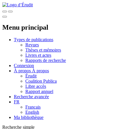
Menu principal
Types de publications
Revues
Thèses et mémoires
Livres et actes
Rapports de recherche
Connexion
À propos
À propos
Érudit
Coalition Publica
Libre accès
Rapport annuel
Recherche avancée
FR
Français
English
Ma bibliothèque
Recherche simple