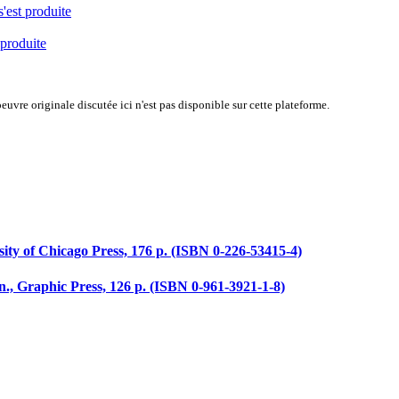
s'est produite
 produite
uvre originale discutée ici n'est pas disponible sur cette plateforme.
sity of Chicago Press, 176 p. (ISBN 0-226-53415-4)
n., Graphic Press, 126 p. (ISBN 0-961-3921-1-8)