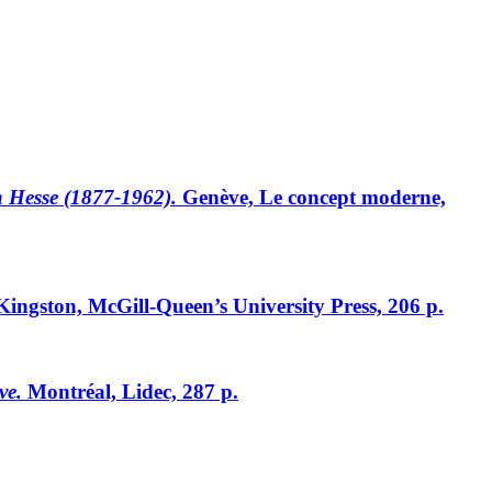
nn Hesse (1877-1962).
Genève, Le concept moderne,
ingston, McGill-Queen’s University Press, 206 p.
ve.
Montréal, Lidec, 287 p.