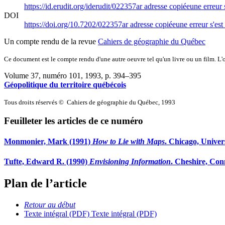
https://id.erudit.org/iderudit/022357ar
adresse copiée
une erreur 
DOI
https://doi.org/10.7202/022357ar
adresse copiée
une erreur s'est
Un compte rendu de la revue
Cahiers de géographie du Québec
Ce document est le compte rendu d'une autre oeuvre tel qu'un livre ou un film. L'oe
Volume 37, numéro 101, 1993
, p. 394–395
Géopolitique du territoire québécois
Tous droits réservés © Cahiers de géographie du Québec, 1993
Feuilleter les articles de ce numéro
Monmonier, Mark (1991)
How to Lie with Maps
. Chicago, Univer
Tufte, Edward R. (1990)
Envisioning Information
. Cheshire, Con
Plan de l’article
Retour au début
Texte intégral (PDF)
Texte intégral (PDF)