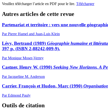
Veuillez télécharger l’article en PDF pour le lire.
Télécharger
Autres articles de cette revue
Partenariat et territoire : vers une nouvelle géographic
Par Pierre Hamel and Juan-Luis Klein
Lévy, Bertrand (1989)
Géographie humaine et littératu
397 p. (ISBN 2-88242-009-9).
Par Monique Moser-Verrey
Castner, Henry W. (1990)
Seeking New Horizons. A Pe
Par Jacqueline M. Anderson
Carrier, François et Hudon, Marc (1990)
Organisatio
Par Edmond Pauly
Outils de citation