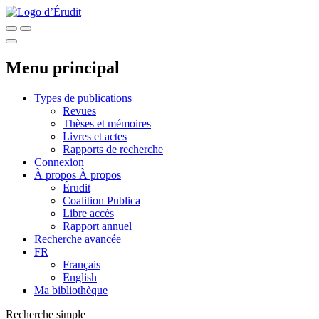
Menu principal
Types de publications
Revues
Thèses et mémoires
Livres et actes
Rapports de recherche
Connexion
À propos
À propos
Érudit
Coalition Publica
Libre accès
Rapport annuel
Recherche avancée
FR
Français
English
Ma bibliothèque
Recherche simple