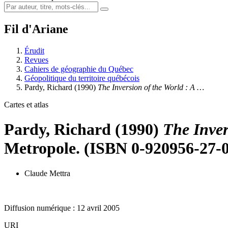
Fil d'Ariane
Érudit
Revues
Cahiers de géographie du Québec
Géopolitique du territoire québécois
Pardy, Richard (1990)
The Inversion of the World : A …
Cartes et atlas
Pardy, Richard (1990)
The Inver
Metropole. (ISBN 0-920956-27-0
Claude Mettra
Diffusion numérique : 12 avril 2005
URI