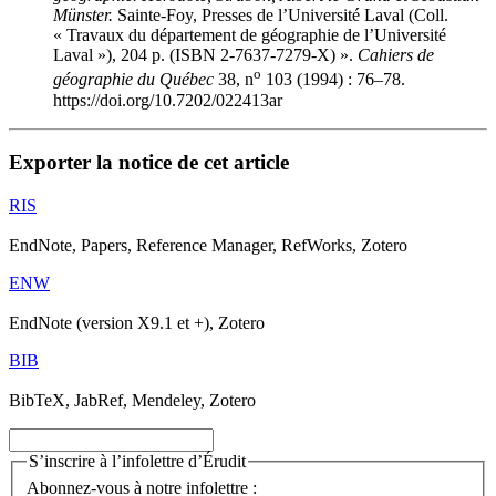
Münster.
Sainte-Foy, Presses de l’Université Laval (Coll.
« Travaux du département de géographie de l’Université
Laval »), 204 p. (ISBN 2-7637-7279-X) ».
Cahiers de
o
géographie du Québec
38, n
103 (1994) : 76–78.
https://doi.org/10.7202/022413ar
Exporter la notice de cet article
RIS
EndNote, Papers, Reference Manager, RefWorks, Zotero
ENW
EndNote (version X9.1 et +), Zotero
BIB
BibTeX, JabRef, Mendeley, Zotero
S’inscrire à l’infolettre d’Érudit
Abonnez-vous à notre infolettre :