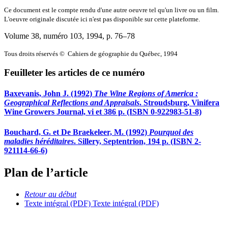
Ce document est le compte rendu d'une autre oeuvre tel qu'un livre ou un film.
L'oeuvre originale discutée ici n'est pas disponible sur cette plateforme.
Volume 38, numéro 103, 1994
, p. 76–78
Tous droits réservés © Cahiers de géographie du Québec, 1994
Feuilleter les articles de ce numéro
Baxevanis, John J. (1992)
The Wine Regions of America :
Geographical Reflections and Appraisals
. Stroudsburg, Vinifera
Wine Growers Journal, vi et 386 p. (ISBN 0-922983-51-8)
Bouchard, G. et De Braekeleer, M. (1992)
Pourquoi des
maladies héréditaires
. Sillery, Septentrion, 194 p. (ISBN 2-
921114-66-6)
Plan de l’article
Retour au début
Texte intégral (PDF)
Texte intégral (PDF)