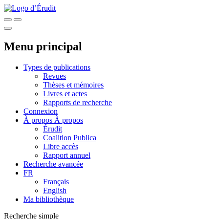
Menu principal
Types de publications
Revues
Thèses et mémoires
Livres et actes
Rapports de recherche
Connexion
À propos
À propos
Érudit
Coalition Publica
Libre accès
Rapport annuel
Recherche avancée
FR
Français
English
Ma bibliothèque
Recherche simple