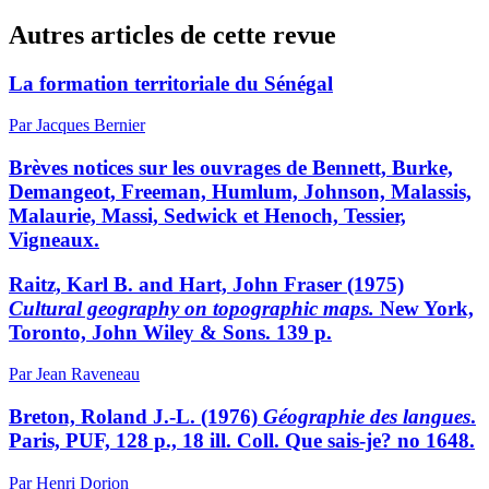
Autres articles de cette revue
La formation territoriale du Sénégal
Par Jacques Bernier
Brèves notices sur les ouvrages de Bennett, Burke,
Demangeot, Freeman, Humlum, Johnson, Malassis,
Malaurie, Massi, Sedwick et Henoch, Tessier,
Vigneaux.
Raitz, Karl B. and Hart, John Fraser (1975)
Cultural geography on topographic maps.
New York,
Toronto, John Wiley & Sons. 139 p.
Par Jean Raveneau
Breton, Roland J.-L. (1976)
Géographie des langues
.
Paris, PUF, 128 p., 18 ill. Coll. Que sais-je? no 1648.
Par Henri Dorion