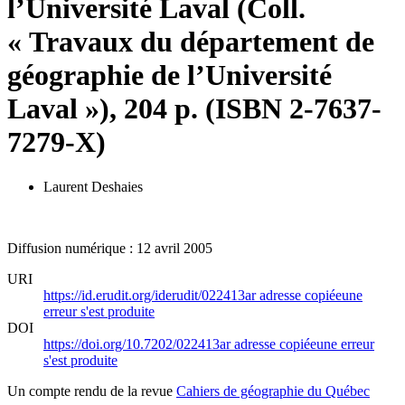
l’Université Laval (Coll.
« Travaux du département de
géographie de l’Université
Laval »), 204 p. (ISBN 2-7637-
7279-X)
Laurent Deshaies
Diffusion numérique : 12 avril 2005
URI
https://id.erudit.org/iderudit/022413ar
adresse copiée
une
erreur s'est produite
DOI
https://doi.org/10.7202/022413ar
adresse copiée
une erreur
s'est produite
Un compte rendu de la revue
Cahiers de géographie du Québec