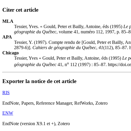
Citer cet article
MLA
Tessier, Yves. « Gould, Peter et Bailly, Antoine, éds (1995)
Le p
géographie du Québec
, volume 41, numéro 112, 1997, p. 85–87
APA
Tessier, Y. (1997). Compte rendu de [Gould, Peter et Bailly, A
2879-6)].
Cahiers de géographie du Québec
,
41
(112), 85–87. 
Chicago
Tessier, Yves « Gould, Peter et Bailly, Antoine, éds (1995)
Le p
o
géographie du Québec
41, n
112 (1997) : 85–87. https://doi.
Exporter la notice de cet article
RIS
EndNote, Papers, Reference Manager, RefWorks, Zotero
ENW
EndNote (version X9.1 et +), Zotero