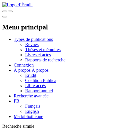
Menu principal
Types de publications
Revues
Thèses et mémoires
Livres et actes
Rapports de recherche
Connexion
À propos
À propos
Érudit
Coalition Publica
Libre accès
Rapport annuel
Recherche avancée
FR
Français
English
Ma bibliothèque
Recherche simple