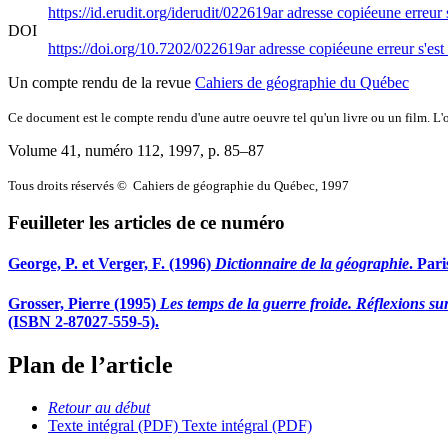
https://id.erudit.org/iderudit/022619ar
adresse copiée
une erreur 
DOI
https://doi.org/10.7202/022619ar
adresse copiée
une erreur s'est
Un compte rendu de la revue
Cahiers de géographie du Québec
Ce document est le compte rendu d'une autre oeuvre tel qu'un livre ou un film. L'oe
Volume 41, numéro 112, 1997
, p. 85–87
Tous droits réservés © Cahiers de géographie du Québec, 1997
Feuilleter les articles de ce numéro
George, P. et Verger, F. (1996)
Dictionnaire de la géographie
. Par
Grosser, Pierre (1995)
Les temps de la guerre froide. Réflexions sur 
(ISBN 2-87027-559-5).
Plan de l’article
Retour au début
Texte intégral (PDF)
Texte intégral (PDF)