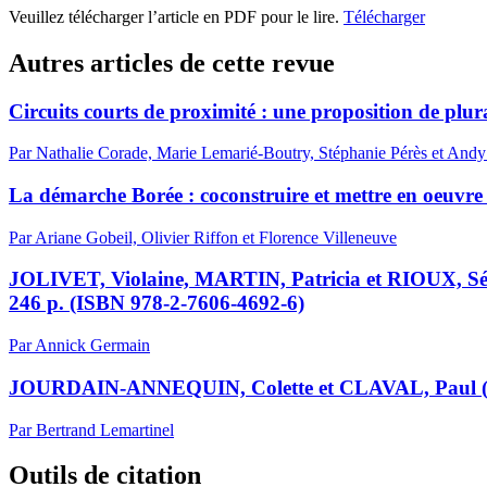
Veuillez télécharger l’article en PDF pour le lire.
Télécharger
Autres articles de cette revue
Circuits courts de proximité : une proposition de plura
Par Nathalie Corade, Marie Lemarié-Boutry, Stéphanie Pérès et Andy
La démarche Borée : coconstruire et mettre en oeuvre
Par Ariane Gobeil, Olivier Riffon et Florence Villeneuve
JOLIVET, Violaine, MARTIN, Patricia et RIOUX, Séba
246 p. (ISBN 978-2-7606-4692-6)
Par Annick Germain
JOURDAIN-ANNEQUIN, Colette et CLAVAL, Paul 
Par Bertrand Lemartinel
Outils de citation