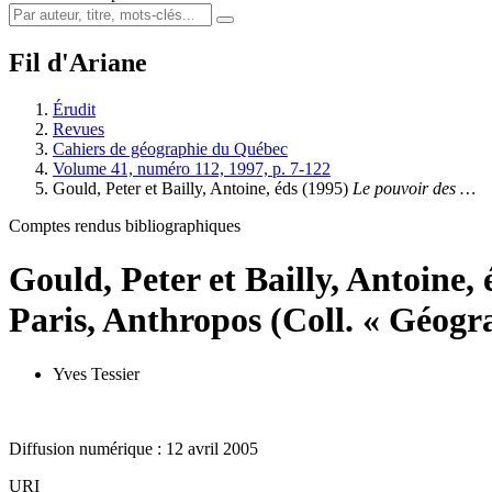
Fil d'Ariane
Érudit
Revues
Cahiers de géographie du Québec
Volume 41, numéro 112, 1997, p. 7-122
Gould, Peter et Bailly, Antoine, éds (1995)
Le pouvoir des …
Comptes rendus bibliographiques
Gould, Peter et Bailly, Antoine,
Paris, Anthropos (Coll. « Géogr
Yves Tessier
Diffusion numérique : 12 avril 2005
URI