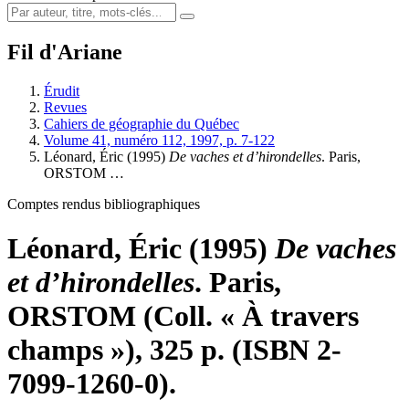
Fil d'Ariane
Érudit
Revues
Cahiers de géographie du Québec
Volume 41, numéro 112, 1997, p. 7-122
Léonard, Éric (1995)
De vaches et d’hirondelles
. Paris,
ORSTOM …
Comptes rendus bibliographiques
Léonard, Éric (1995)
De vaches
et d’hirondelles
. Paris,
ORSTOM (Coll. « À travers
champs »), 325 p. (ISBN 2-
7099-1260-0).