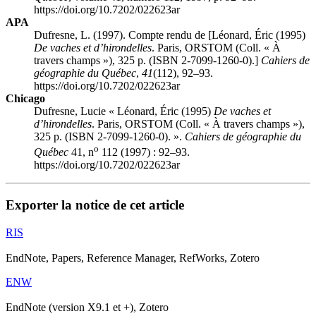
https://doi.org/10.7202/022623ar
APA
Dufresne, L. (1997). Compte rendu de [Léonard, Éric (1995)
De vaches et d’hirondelles
. Paris, ORSTOM (Coll. « À
travers champs »), 325 p. (ISBN 2-7099-1260-0).]
Cahiers de
géographie du Québec
,
41
(112), 92–93.
https://doi.org/10.7202/022623ar
Chicago
Dufresne, Lucie « Léonard, Éric (1995)
De vaches et
d’hirondelles
. Paris, ORSTOM (Coll. « À travers champs »),
325 p. (ISBN 2-7099-1260-0). ».
Cahiers de géographie du
o
Québec
41, n
112 (1997) : 92–93.
https://doi.org/10.7202/022623ar
Exporter la notice de cet article
RIS
EndNote, Papers, Reference Manager, RefWorks, Zotero
ENW
EndNote (version X9.1 et +), Zotero