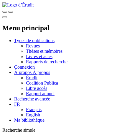
Menu principal
Types de publications
Revues
Thèses et mémoires
Livres et actes
Rapports de recherche
Connexion
À propos
À propos
Érudit
Coalition Publica
Libre accès
Rapport annuel
Recherche avancée
FR
Français
English
Ma bibliothèque
Recherche simple