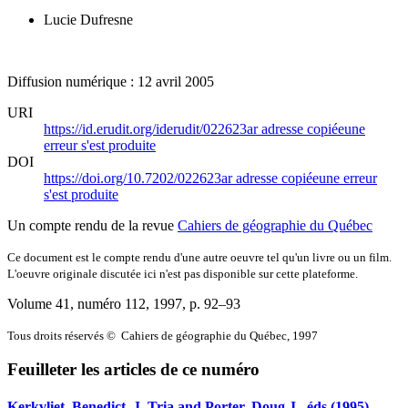
Lucie Dufresne
Diffusion numérique : 12 avril 2005
URI
https://id.erudit.org/iderudit/022623ar
adresse copiée
une
erreur s'est produite
DOI
https://doi.org/10.7202/022623ar
adresse copiée
une erreur
s'est produite
Un compte rendu de la revue
Cahiers de géographie du Québec
Ce document est le compte rendu d'une autre oeuvre tel qu'un livre ou un film.
L'oeuvre originale discutée ici n'est pas disponible sur cette plateforme.
Volume 41, numéro 112, 1997
, p. 92–93
Tous droits réservés © Cahiers de géographie du Québec, 1997
Feuilleter les articles de ce numéro
Kerkvliet, Benedict, J. Tria and Porter, Doug J., éds (1995)