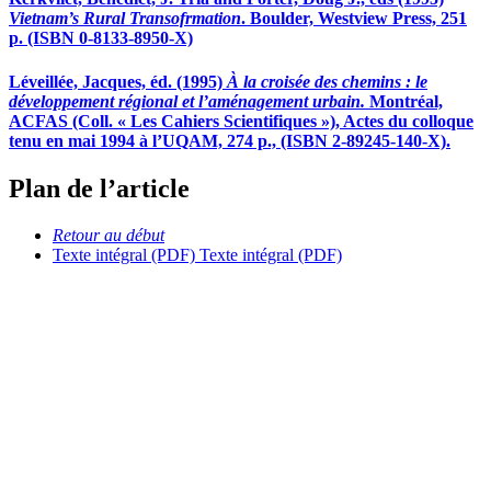
Vietnam’s Rural Transofrmation
. Boulder, Westview Press, 251
p. (ISBN 0-8133-8950-X)
Léveillée, Jacques, éd. (1995)
À la croisée des chemins : le
développement régional et l’aménagement urbain.
Montréal,
ACFAS (Coll. « Les Cahiers Scientifiques »), Actes du colloque
tenu en mai 1994 à l’UQAM, 274 p., (ISBN 2-89245-140-X).
Plan de l’article
Retour au début
Texte intégral (PDF)
Texte intégral (PDF)