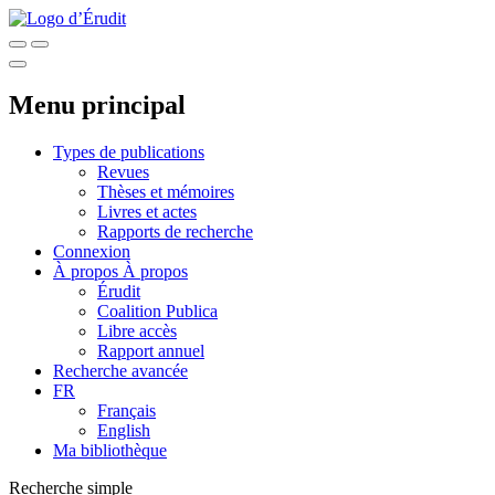
Menu principal
Types de publications
Revues
Thèses et mémoires
Livres et actes
Rapports de recherche
Connexion
À propos
À propos
Érudit
Coalition Publica
Libre accès
Rapport annuel
Recherche avancée
FR
Français
English
Ma bibliothèque
Recherche simple