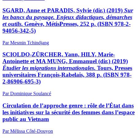
SGARD, Anne et PARADIS, Sylvie (dir.) (2019)
Sur
les bancs du paysage. Enjeux didactiques, démarches
et outils
. Genève, MétisPresses, 252 p. (ISBN 978-2-
94056-342-5)
Par Mesmin Tchindjang
SCIOLDO-ZÜRCHER, Yann, HILY, Marie-
Antoinette et MA MUNG, Emmanuel (dir.) (2019)
Étudier les migrations internationales
. Tours, Presses
universitaires François-Rabelais, 388 p. (ISBN 978-
2-86906-695-3)
Par Dominique Soulancé
Circulation de l’approche genre : rôle de l’État dans
les initiatives sur la sécurité des femmes dans l’espace
public au Vietnam
Par Mélissa Côté-Douyon