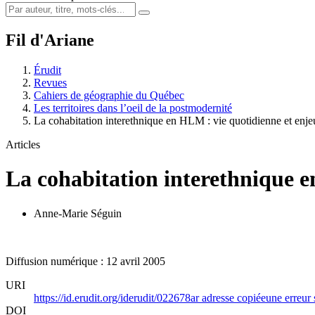
Fil d'Ariane
Érudit
Revues
Cahiers de géographie du Québec
Les territoires dans l’oeil de la postmodernité
La cohabitation interethnique en HLM : vie quotidienne et en
Articles
La cohabitation interethnique e
Anne-Marie Séguin
Diffusion numérique : 12 avril 2005
URI
https://id.erudit.org/iderudit/022678ar
adresse copiée
une erreur 
DOI