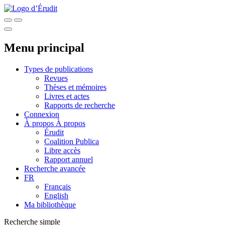
Menu principal
Types de publications
Revues
Thèses et mémoires
Livres et actes
Rapports de recherche
Connexion
À propos
À propos
Érudit
Coalition Publica
Libre accès
Rapport annuel
Recherche avancée
FR
Français
English
Ma bibliothèque
Recherche simple