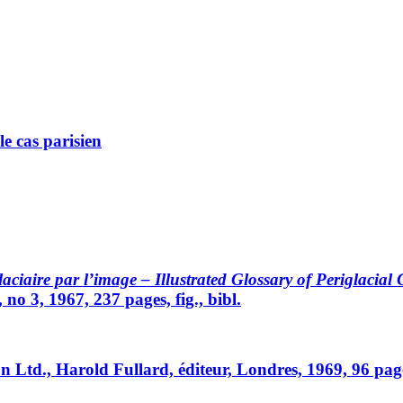
le cas parisien
laciaire par l’image – Illustrated Glossary of Periglaci
o 3, 1967, 237 pages, fig., bibl.
 Ltd., Harold Fullard, éditeur, Londres, 1969, 96 pag