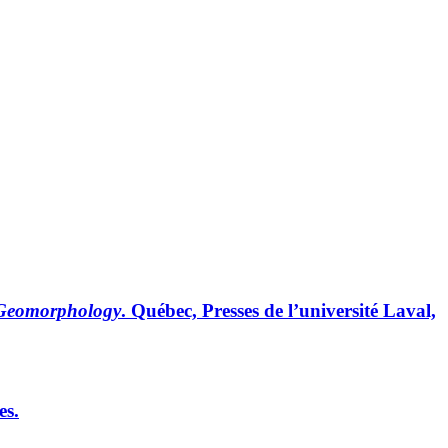
al Geomorphology
. Québec, Presses de l’université Laval,
es.