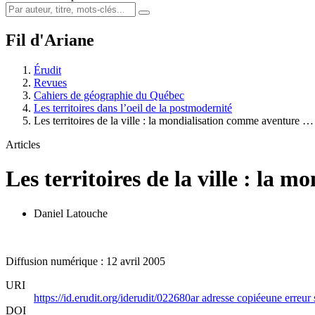
Fil d'Ariane
Érudit
Revues
Cahiers de géographie du Québec
Les territoires dans l’oeil de la postmodernité
Les territoires de la ville : la mondialisation comme aventure …
Articles
Les territoires de la ville : la
Daniel Latouche
Diffusion numérique : 12 avril 2005
URI
https://id.erudit.org/iderudit/022680ar
adresse copiée
une erreur 
DOI