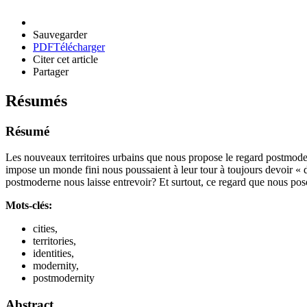
Sauvegarder
PDF
Télécharger
Citer cet article
Partager
Résumés
Résumé
Les nouveaux territoires urbains que nous propose le regard postmoder
impose un monde fini nous poussaient à leur tour à toujours devoir « déc
postmoderne nous laisse entrevoir? Et surtout, ce regard que nous poso
Mots-clés:
cities,
territories,
identities,
modernity,
postmodernity
Abstract