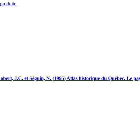
 produite
obert, J.C. et Séguin, N. (1995) Atlas historique du Québec. Le pay