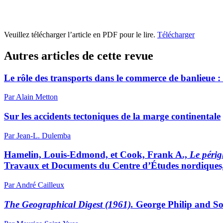
Veuillez télécharger l’article en PDF pour le lire.
Télécharger
Autres articles de cette revue
Le rôle des transports dans le commerce de banlieue : 
Par Alain Metton
Sur les accidents tectoniques de la marge continentale
Par Jean-L. Dulemba
Hamelin, Louis-Edmond, et Cook, Frank A.,
Le périg
Travaux et Documents du Centre d’Études nordiques, n
Par André Cailleux
The Geographical Digest (1961).
George Philip and Son