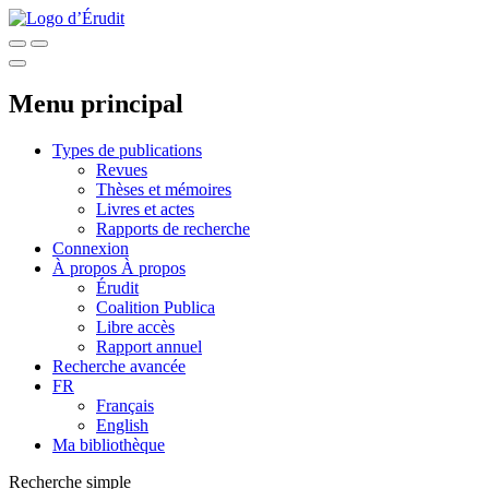
Menu principal
Types de publications
Revues
Thèses et mémoires
Livres et actes
Rapports de recherche
Connexion
À propos
À propos
Érudit
Coalition Publica
Libre accès
Rapport annuel
Recherche avancée
FR
Français
English
Ma bibliothèque
Recherche simple