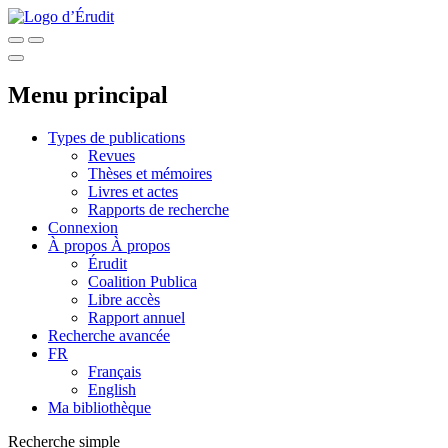
Menu principal
Types de publications
Revues
Thèses et mémoires
Livres et actes
Rapports de recherche
Connexion
À propos
À propos
Érudit
Coalition Publica
Libre accès
Rapport annuel
Recherche avancée
FR
Français
English
Ma bibliothèque
Recherche simple