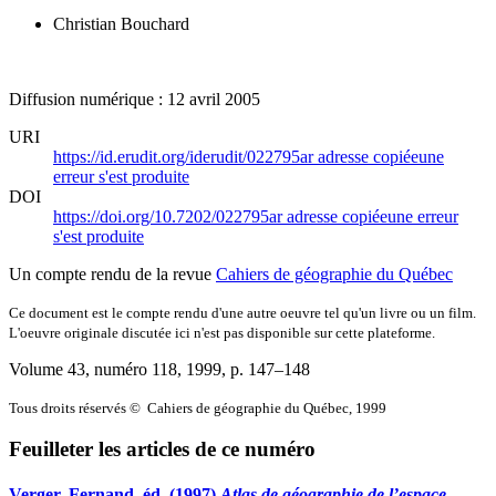
Christian Bouchard
Diffusion numérique : 12 avril 2005
URI
https://id.erudit.org/iderudit/022795ar
adresse copiée
une
erreur s'est produite
DOI
https://doi.org/10.7202/022795ar
adresse copiée
une erreur
s'est produite
Un compte rendu de la revue
Cahiers de géographie du Québec
Ce document est le compte rendu d'une autre oeuvre tel qu'un livre ou un film.
L'oeuvre originale discutée ici n'est pas disponible sur cette plateforme.
Volume 43, numéro 118, 1999
, p. 147–148
Tous droits réservés © Cahiers de géographie du Québec, 1999
Feuilleter les articles de ce numéro
Verger, Fernand, éd. (1997)
Atlas de géographie de l’espace
.