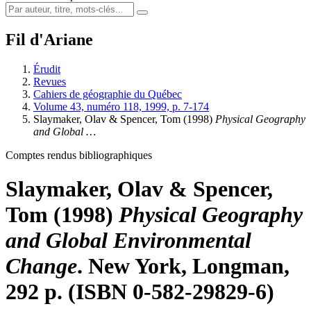
Fil d'Ariane
Érudit
Revues
Cahiers de géographie du Québec
Volume 43, numéro 118, 1999, p. 7-174
Slaymaker, Olav & Spencer, Tom (1998)
Physical Geography
and Global …
Comptes rendus bibliographiques
Slaymaker, Olav & Spencer,
Tom (1998)
Physical Geography
and Global Environmental
Change
. New York, Longman,
292 p. (ISBN 0-582-29829-6)