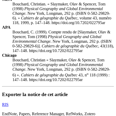
Bouchard, Christian. « Slaymaker, Olav & Spencer, Tom
(1998)
Physical Geography and Global Environmental
Change
. New York, Longman, 292 p. (ISBN 0-582-29829-
6). »
Cahiers de géographie du Québec
, volume 43, numéro
118, 1999, p. 147–148. https://doi.org/10.7202/022795ar
APA
Bouchard, C. (1999). Compte rendu de [Slaymaker, Olav &
Spencer, Tom (1998)
Physical Geography and Global
Environmental Change
. New York, Longman, 292 p. (ISBN
0-582-29829-6)].
Cahiers de géographie du Québec
,
43
(118),
147–148. https://doi.org/10.7202/022795ar
Chicago
Bouchard, Christian « Slaymaker, Olav & Spencer, Tom
(1998)
Physical Geography and Global Environmental
Change
. New York, Longman, 292 p. (ISBN 0-582-29829-
o
6) ».
Cahiers de géographie du Québec
43, n
118 (1999) :
147–148. https://doi.org/10.7202/022795ar
Exporter la notice de cet article
RIS
EndNote, Papers, Reference Manager, RefWorks, Zotero