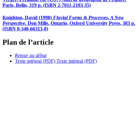
Paris, Belin, 319 p. (ISBN 2-7011-2103-35)
Knighton, David (1998)
Fluvial Forms & Processes. A New
Perspective
. Don Mills, Ontario, Oxford University Press, 383 p.
(ISBN 0-340-66313-8)
Plan de l’article
Retour au début
Texte intégral (PDF)
Texte intégral (PDF)