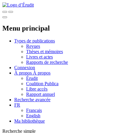
Menu principal
Types de publications
Revues
Thèses et mémoires
Livres et actes
Rapports de recherche
Connexion
À propos
À propos
Érudit
Coalition Publica
Libre accès
Rapport annuel
Recherche avancée
FR
Français
English
Ma bibliothèque
Recherche simple