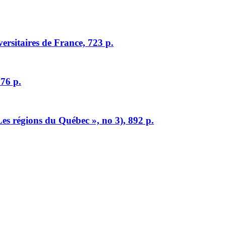
iversitaires de France, 723 p.
276 p.
 Les régions du Québec », no 3), 892 p.