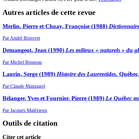
Autres articles de cette revue
Merlin, Pierre et Choay, Françoise (1988)
Dictionnair
Par André Boisvert
Demangeot, Jean (1990)
Les milieux « naturels » du g
Par Michel Bruneau
Laurin, Serge (1989)
Histoire des Laurentides
. Québec,
Par Claude Manzagol
Bélanger, Yves et Fournier, Pierre (1989)
Le Québec mil
Par Jacques Malézieux
Outils de citation
Citer cet article