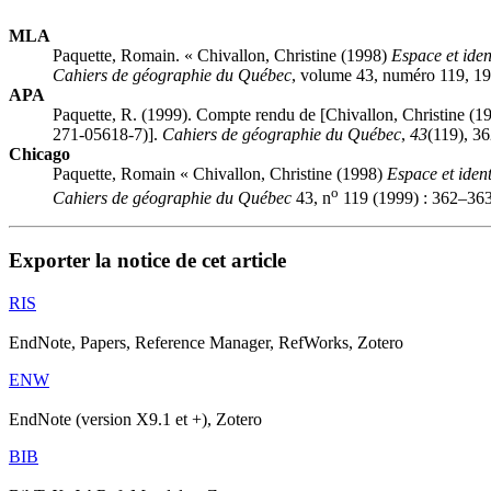
MLA
Paquette, Romain. « Chivallon, Christine (1998)
Espace et iden
Cahiers de géographie du Québec
, volume 43, numéro 119, 19
APA
Paquette, R. (1999). Compte rendu de [Chivallon, Christine (1
271-05618-7)].
Cahiers de géographie du Québec
,
43
(119), 3
Chicago
Paquette, Romain « Chivallon, Christine (1998)
Espace et iden
o
Cahiers de géographie du Québec
43, n
119 (1999) : 362–363.
Exporter la notice de cet article
RIS
EndNote, Papers, Reference Manager, RefWorks, Zotero
ENW
EndNote (version X9.1 et +), Zotero
BIB