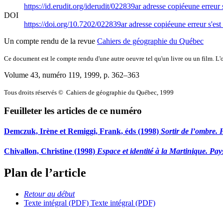
https://id.erudit.org/iderudit/022839ar
adresse copiée
une erreur 
DOI
https://doi.org/10.7202/022839ar
adresse copiée
une erreur s'est
Un compte rendu de la revue
Cahiers de géographie du Québec
Ce document est le compte rendu d'une autre oeuvre tel qu'un livre ou un film. L'oe
Volume 43, numéro 119, 1999
, p. 362–363
Tous droits réservés © Cahiers de géographie du Québec, 1999
Feuilleter les articles de ce numéro
Demczuk, Irène et Remiggi, Frank, éds (1998)
Sortir de l’ombre.
Chivallon, Christine (1998)
Espace et identité à la Martinique. Pa
Plan de l’article
Retour au début
Texte intégral (PDF)
Texte intégral (PDF)