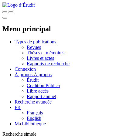
Menu principal
Types de publications
Revues
Thèses et mémoires
Livres et actes
Rapports de recherche
Connexion
À propos
À propos
Érudit
Coalition Publica
Libre accès
Rapport annuel
Recherche avancée
FR
Français
English
Ma bibliothèque
Recherche simple