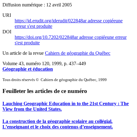
Diffusion numérique : 12 avril 2005
URI
https://id.erudit.org/iderudit/022848ar
adresse copiée
une
erreur s'est produite
DOI
https://doi.org/10.7202/022848ar
adresse copiée
une erreur
s'est produite
Un article de la revue
Cahiers de géographie du Québec
Volume 43, numéro 120, 1999
, p. 437–449
Géographie et éducation
Tous droits réservés © Cahiers de géographie du Québec, 1999
Feuilleter les articles de ce numéro
Lauching Geographic Education in to the 21st Century : The
View from the United States.
La construction de la géographie scolaire au collégial.
L’enseignant et le choix des contenus d’enseignement.