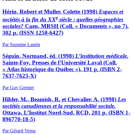
Hérin, Robert et Muller, Colette (1998)
Espaces et
e
sociétés à la fin du XX
siècle : quelles géographies
sociales?
Caen, MRSH (Coll. « Documents », no 7),
302 p. (ISSN 1250-6427)
Par Suzanne Laurin
Séguin, Normand, éd. (1998)
L’institution médicale
.
Sainte-Foy, Presses de l’Université Laval (Coll.
« Atlas historique du Québec »), 191 p. (ISBN 2-
7637-7623-X)
Par Guy Grenier
Hibler, M., Beamish, R. et Chevalier, A. (1998)
Les
sociétés canadiennes et la responsabilité sociale.
Ottawa, L’Institut Nord-Sud, RCD, 201 p. (ISBN 1-
896770-18-5)
Par Gérard Verna