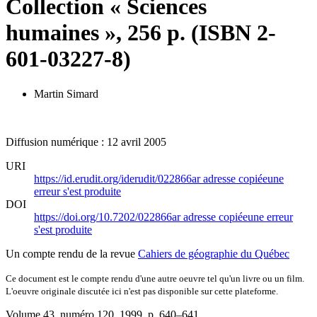
Collection « Sciences
humaines », 256 p. (ISBN 2-
601-03227-8)
Martin Simard
Diffusion numérique : 12 avril 2005
URI
https://id.erudit.org/iderudit/022866ar
adresse copiée
une
erreur s'est produite
DOI
https://doi.org/10.7202/022866ar
adresse copiée
une erreur
s'est produite
Un compte rendu de la revue
Cahiers de géographie du Québec
Ce document est le compte rendu d'une autre oeuvre tel qu'un livre ou un film.
L'oeuvre originale discutée ici n'est pas disponible sur cette plateforme.
Volume 43, numéro 120, 1999
, p. 640–641