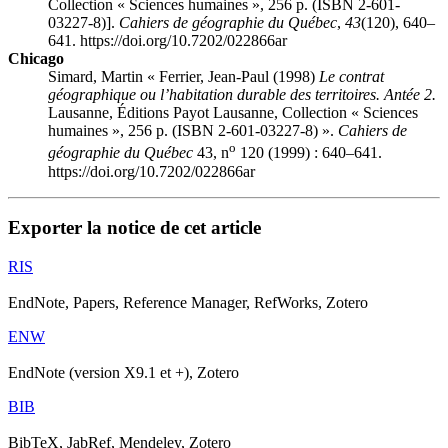
Collection « Sciences humaines », 256 p. (ISBN 2-601-
03227-8)].
Cahiers de géographie du Québec
,
43
(120), 640–
641. https://doi.org/10.7202/022866ar
Chicago
Simard, Martin « Ferrier, Jean-Paul (1998)
Le contrat
géographique ou l’habitation durable des territoires. Antée 2.
Lausanne, Éditions Payot Lausanne, Collection « Sciences
humaines », 256 p. (ISBN 2-601-03227-8) ».
Cahiers de
o
géographie du Québec
43, n
120 (1999) : 640–641.
https://doi.org/10.7202/022866ar
Exporter la notice de cet article
RIS
EndNote, Papers, Reference Manager, RefWorks, Zotero
ENW
EndNote (version X9.1 et +), Zotero
BIB
BibTeX, JabRef, Mendeley, Zotero