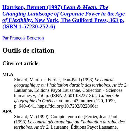
Harrison, Bennett (1997)
Lean & Mean. The
Changing Landscape of Corporate Power in the Age
of Flexibility
. New York, The Guilford Press, 363 p.
(ISBN 1-57230-252-6)
Par François Bergeron
Outils de citation
Citer cet article
MLA
Simard, Martin. « Ferrier, Jean-Paul (1998)
Le contrat
géographique ou l’habitation durable des territoires. Antée 2.
Lausanne, Éditions Payot Lausanne, Collection « Sciences
humaines », 256 p. (ISBN 2-601-03227-8). »
Cahiers de
géographie du Québec
, volume 43, numéro 120, 1999,
p. 640–641. https://doi.org/10.7202/022866ar
APA
Simard, M. (1999). Compte rendu de [Ferrier, Jean-Paul
(1998)
Le contrat géographique ou l’habitation durable des
territoires. Antée 2.
Lausanne, Éditions Payot Lausanne,