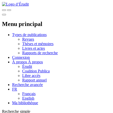
Menu principal
Types de publications
Revues
Thèses et mémoires
Livres et actes
Rapports de recherche
Connexion
À propos
À propos
Érudit
Coalition Publica
Libre accès
Rapport annuel
Recherche avancée
FR
Français
English
Ma bibliothèque
Recherche simple