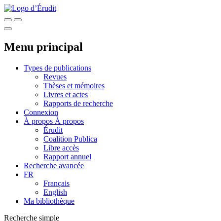
Menu principal
Types de publications
Revues
Thèses et mémoires
Livres et actes
Rapports de recherche
Connexion
À propos
À propos
Érudit
Coalition Publica
Libre accès
Rapport annuel
Recherche avancée
FR
Français
English
Ma bibliothèque
Recherche simple