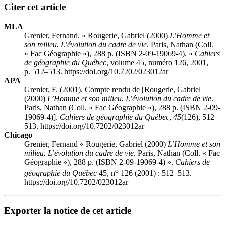
Citer cet article
MLA
Grenier, Fernand. « Rougerie, Gabriel (2000)
L’Homme et
son milieu. L’évolution du cadre de vie
. Paris, Nathan (Coll.
« Fac Géographie »), 288 p. (ISBN 2-09-19069-4). »
Cahiers
de géographie du Québec
, volume 45, numéro 126, 2001,
p. 512–513. https://doi.org/10.7202/023012ar
APA
Grenier, F. (2001). Compte rendu de [Rougerie, Gabriel
(2000)
L’Homme et son milieu. L’évolution du cadre de vie
.
Paris, Nathan (Coll. « Fac Géographie »), 288 p. (ISBN 2-09-
19069-4)].
Cahiers de géographie du Québec
,
45
(126), 512–
513. https://doi.org/10.7202/023012ar
Chicago
Grenier, Fernand « Rougerie, Gabriel (2000)
L’Homme et son
milieu. L’évolution du cadre de vie
. Paris, Nathan (Coll. « Fac
Géographie »), 288 p. (ISBN 2-09-19069-4) ».
Cahiers de
o
géographie du Québec
45, n
126 (2001) : 512–513.
https://doi.org/10.7202/023012ar
Exporter la notice de cet article