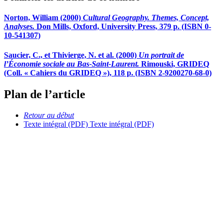
Norton, William (2000)
Cultural Geography. Themes, Concept,
Analyses.
Don Mills, Oxford, University Press, 379 p. (ISBN 0-
10-541307)
Saucier, C., et Thivierge, N. et al. (2000)
Un portrait de
l’Économie sociale au Bas-Saint-Laurent.
Rimouski, GRIDEQ
(Coll. « Cahiers du GRIDEQ »), 118 p. (ISBN 2-9200270-68-0)
Plan de l’article
Retour au début
Texte intégral (PDF)
Texte intégral (PDF)