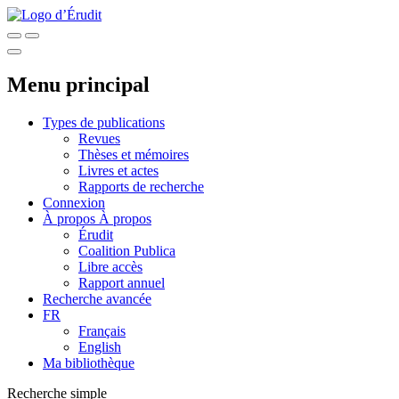
Menu principal
Types de publications
Revues
Thèses et mémoires
Livres et actes
Rapports de recherche
Connexion
À propos
À propos
Érudit
Coalition Publica
Libre accès
Rapport annuel
Recherche avancée
FR
Français
English
Ma bibliothèque
Recherche simple