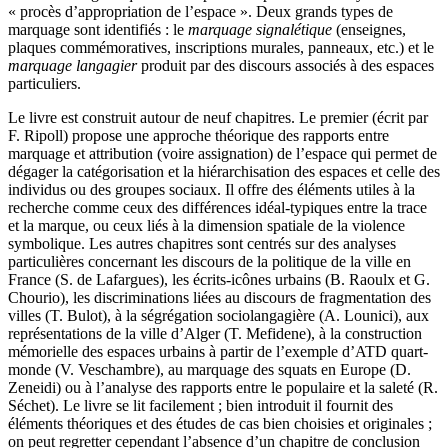
« procès d’appropriation de l’espace ». Deux grands types de
marquage sont identifiés : le
marquage signalétique
(enseignes,
plaques commémoratives, inscriptions murales, panneaux, etc.) et le
marquage langagier
produit par des discours associés à des espaces
particuliers.
Le livre est construit autour de neuf chapitres. Le premier (écrit par
F. Ripoll) propose une approche théorique des rapports entre
marquage et attribution (voire assignation) de l’espace qui permet de
dégager la catégorisation et la hiérarchisation des espaces et celle des
individus ou des groupes sociaux. Il offre des éléments utiles à la
recherche comme ceux des différences idéal-typiques entre la trace
et la marque, ou ceux liés à la dimension spatiale de la violence
symbolique. Les autres chapitres sont centrés sur des analyses
particulières concernant les discours de la politique de la ville en
France (S. de Lafargues), les écrits-icônes urbains (B. Raoulx et G.
Chourio), les discriminations liées au discours de fragmentation des
villes (T. Bulot), à la ségrégation sociolangagière (A. Lounici), aux
représentations de la ville d’Alger (T. Mefidene), à la construction
mémorielle des espaces urbains à partir de l’exemple d’ATD quart-
monde (V. Veschambre), au marquage des squats en Europe (D.
Zeneidi) ou à l’analyse des rapports entre le populaire et la saleté (R.
Séchet). Le livre se lit facilement ; bien introduit il fournit des
éléments théoriques et des études de cas bien choisies et originales ;
on peut regretter cependant l’absence d’un chapitre de conclusion