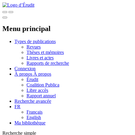
Menu principal
Types de publications
Revues
Thèses et mémoires
Livres et actes
Rapports de recherche
Connexion
À propos
À propos
Érudit
Coalition Publica
Libre accès
Rapport annuel
Recherche avancée
FR
Français
English
Ma bibliothèque
Recherche simple