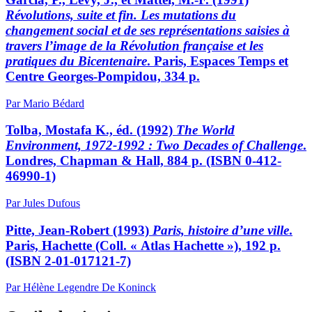
Révolutions, suite et fin. Les mutations du
changement social et de ses représentations saisies à
travers l’image de la Révolution française et les
pratiques du Bicentenaire
. Paris, Espaces Temps et
Centre Georges-Pompidou, 334 p.
Par Mario Bédard
Tolba, Mostafa K., éd. (1992)
The World
Environment, 1972-1992 : Two Decades of Challenge
.
Londres, Chapman & Hall, 884 p. (ISBN 0-412-
46990-1)
Par Jules Dufous
Pitte, Jean-Robert (1993)
Paris, histoire d’une ville
.
Paris, Hachette (Coll. « Atlas Hachette »), 192 p.
(ISBN 2-01-017121-7)
Par Hélène Legendre De Koninck