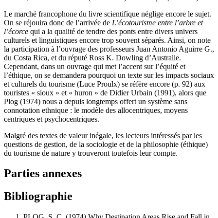
Le marché francophone du livre scientifique néglige encore le sujet.
On se réjouira donc de l’arrivée de
L’écotourisme entre l’arbre et
l’écorce
qui a la qualité de tendre des ponts entre divers univers
culturels et linguistiques encore trop souvent séparés. Ainsi, on note
la participation à l’ouvrage des professeurs Juan Antonio Aguirre G.,
du Costa Rica, et du réputé Ross K. Dowling d’Australie.
Cependant, dans un ouvrage qui met l’accent sur l’équité et
l’éthique, on se demandera pourquoi un texte sur les impacts sociaux
et culturels du tourisme (Luce Proulx) se réfère encore (p. 92) aux
touristes « sioux » et « huron » de Didier Urbain (1991), alors que
Plog (1974) nous a depuis longtemps offert un système sans
connotation ethnique : le modèle des allocentriques, moyens
centriques et psychocentriques.
Malgré des textes de valeur inégale, les lecteurs intéressés par les
questions de gestion, de la sociologie et de la philosophie (éthique)
du tourisme de nature y trouveront toutefois leur compte.
Parties annexes
Bibliographie
PLOG,
S. C. (1974) Why Destination Areas Rise and Fall in