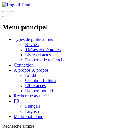
Menu principal
Types de publications
Revues
Thèses et mémoires
Livres et actes
Rapports de recherche
Connexion
À propos
À propos
Érudit
Coalition Publica
Libre accès
Rapport annuel
Recherche avancée
FR
Français
English
Ma bibliothèque
Recherche simple