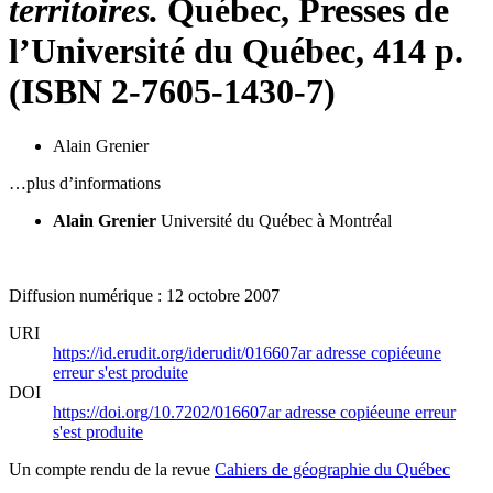
territoires.
Québec, Presses de
l’Université du Québec, 414 p.
(ISBN 2-7605-1430-7)
Alain Grenier
…plus d’informations
Alain Grenier
Université du Québec à Montréal
Diffusion numérique : 12 octobre 2007
URI
https://id.erudit.org/iderudit/016607ar
adresse copiée
une
erreur s'est produite
DOI
https://doi.org/10.7202/016607ar
adresse copiée
une erreur
s'est produite
Un compte rendu de la revue
Cahiers de géographie du Québec