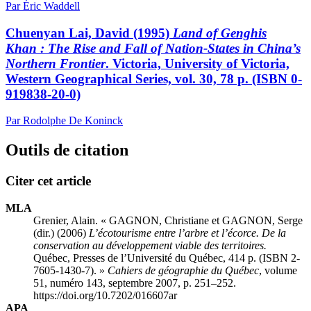
Par Éric Waddell
Chuenyan Lai, David (1995)
Land of Genghis
Khan : The Rise and Fall of Nation-States in China’s
Northern Frontier
. Victoria, University of Victoria,
Western Geographical Series, vol. 30, 78 p. (ISBN 0-
919838-20-0)
Par Rodolphe De Koninck
Outils de citation
Citer cet article
MLA
Grenier, Alain. « GAGNON, Christiane et GAGNON, Serge
(dir.) (2006)
L’écotourisme entre l’arbre et l’écorce. De la
conservation au développement viable des territoires.
Québec, Presses de l’Université du Québec, 414 p. (ISBN 2-
7605-1430-7). »
Cahiers de géographie du Québec
, volume
51, numéro 143, septembre 2007, p. 251–252.
https://doi.org/10.7202/016607ar
APA