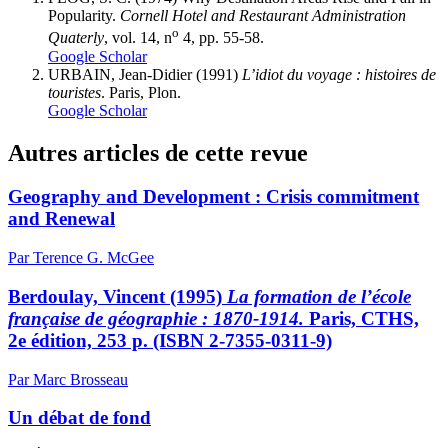
Popularity.
Cornell Hotel and Restaurant Administration
o
Quaterly
, vol. 14, n
4, pp. 55-58.
Google Scholar
URBAIN,
Jean-Didier (1991)
L’idiot du voyage : histoires de
touristes
. Paris, Plon.
Google Scholar
Autres articles de cette revue
Geography and Development : Crisis commitment
and Renewal
Par Terence G. McGee
Berdoulay, Vincent (1995)
La formation de l’école
française de géographie : 1870-1914.
Paris, CTHS,
2e édition, 253 p. (ISBN 2-7355-0311-9)
Par Marc Brosseau
Un débat de fond