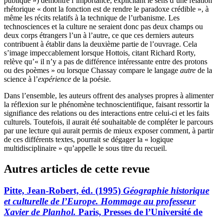
publique ») démontre l’importance, explicitant le sens d’une relation
rhétorique « dont la fonction est de rendre le paradoxe crédible », à
même les récits relatifs à la technique de l’urbanisme. Les
technosciences et la culture ne seraient donc pas deux champs ou
deux corps étrangers l’un à l’autre, ce que ces derniers auteurs
contribuent à établir dans la deuxième partie de l’ouvrage. Cela
s’image impeccablement lorsque Hottois, citant Richard Rorty,
relève qu’« il n’y a pas de différence intéressante entre des protons
ou des poèmes » ou lorsque Chassay compare le langage
autre
de la
science à l’
expérience
de la poésie.
Dans l’ensemble, les auteurs offrent des analyses propres à alimenter
la réflexion sur le phénomène technoscientifique, faisant ressortir la
signifiance des relations ou des interactions entre celui-ci et les faits
culturels. Toutefois, il aurait été souhaitable de compléter le parcours
par une lecture qui aurait permis de mieux exposer comment, à partir
de ces différents textes, pourrait se dégager la « logique
multidisciplinaire » qu’appelle le sous titre du recueil.
Autres articles de cette revue
Pitte, Jean-Robert, éd. (1995)
Géographie historique
et culturelle de l’Europe. Hommage au professeur
Xavier de Planhol.
Paris, Presses de l’Université de