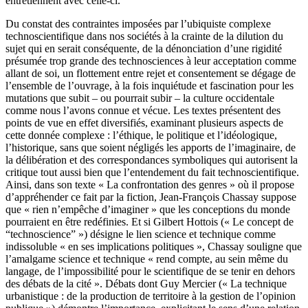
entretiennent avec celle-ci.
Du constat des contraintes imposées par l’ubiquiste complexe
technoscientifique dans nos sociétés à la crainte de la dilution du
sujet qui en serait conséquente, de la dénonciation d’une rigidité
présumée trop grande des technosciences à leur acceptation comme
allant de soi, un flottement entre rejet et consentement se dégage de
l’ensemble de l’ouvrage, à la fois inquiétude et fascination pour les
mutations que subit – ou pourrait subir – la culture occidentale
comme nous l’avons connue et vécue. Les textes présentent des
points de vue en effet diversifiés, examinant plusieurs aspects de
cette donnée complexe : l’éthique, le politique et l’idéologique,
l’historique, sans que soient négligés les apports de l’imaginaire, de
la délibération et des correspondances symboliques qui autorisent la
critique tout aussi bien que l’entendement du fait technoscientifique.
Ainsi, dans son texte « La confrontation des genres » où il propose
d’appréhender ce fait par la fiction, Jean-François Chassay suppose
que « rien n’empêche d’imaginer » que les conceptions du monde
pourraient en être redéfinies. Et si Gilbert Hottois (« Le concept de
“technoscience” ») désigne le lien science et technique comme
indissoluble « en ses implications politiques », Chassay souligne que
l’amalgame science et technique « rend compte, au sein même du
langage, de l’impossibilité pour le scientifique de se tenir en dehors
des débats de la cité ». Débats dont Guy Mercier (« La technique
urbanistique : de la production de territoire à la gestion de l’opinion