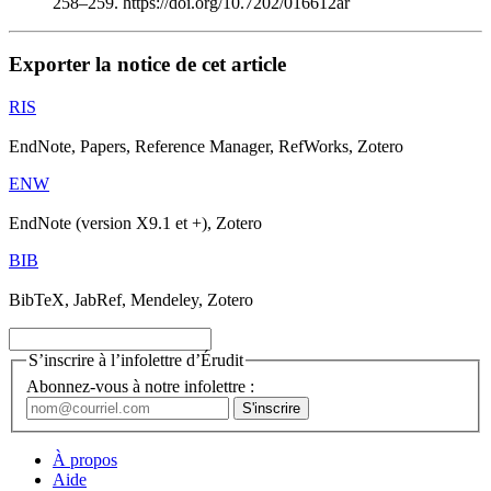
258–259. https://doi.org/10.7202/016612ar
Exporter la notice de cet article
RIS
EndNote, Papers, Reference Manager, RefWorks, Zotero
ENW
EndNote (version X9.1 et +), Zotero
BIB
BibTeX, JabRef, Mendeley, Zotero
S’inscrire à l’infolettre d’Érudit
Abonnez-vous à notre infolettre :
À propos
Aide