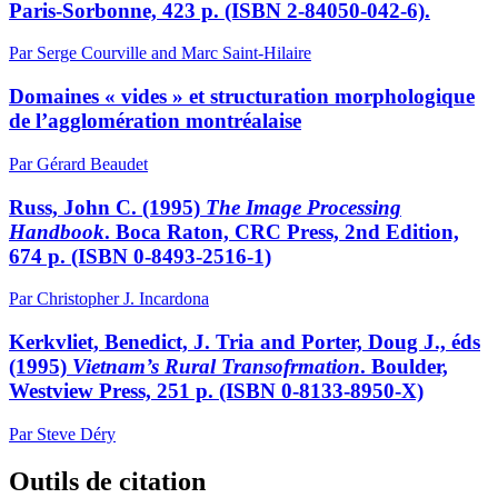
Paris-Sorbonne, 423 p. (ISBN 2-84050-042-6).
Par Serge Courville and Marc Saint-Hilaire
Domaines « vides » et structuration morphologique
de l’agglomération montréalaise
Par Gérard Beaudet
Russ, John C. (1995)
The Image Processing
Handbook
. Boca Raton, CRC Press, 2nd Edition,
674 p. (ISBN 0-8493-2516-1)
Par Christopher J. Incardona
Kerkvliet, Benedict, J. Tria and Porter, Doug J., éds
(1995)
Vietnam’s Rural Transofrmation
. Boulder,
Westview Press, 251 p. (ISBN 0-8133-8950-X)
Par Steve Déry
Outils de citation