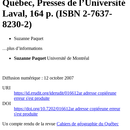
Québec, Presses de l’Université
Laval, 164 p. (ISBN 2-7637-
8230-2)
Suzanne Paquet
…plus d’informations
Suzanne Paquet
Université de Montréal
Diffusion numérique : 12 octobre 2007
URI
https://id.erudit.org/iderudit/016612ar
adresse copiée
une
erreur s'est produite
DOI
https://doi.org/10.7202/016612ar
adresse copiée
une erreur
s'est produite
Un compte rendu de la revue
Cahiers de géographie du Québec