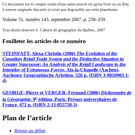
Ce document est le compte rendu d'une autre oeuvre tel qu'un livre ou un film.
L'oeuvre originale discutée ici n'est pas disponible sur cette plateforme.
Volume 51, numéro 143, septembre 2007
, p. 258–259
Tous droits réservés © Cahiers de géographie du Québec, 2007
Feuilleter les articles de ce numéro
STEINFATT, Alexa Christin (2006)
The Evolution of the
Canadian Retail Trade System and the Distinctive Situation in
Greater Vancouver: An Analysis of the Retail Landscape in the
Interplay of Extraneous Forces.
Aix-la-Chapelle (Aachen),
Aachener Geographische Arbeiten, 326 p. (ISBN 3-9810903-1-
4)
GEORGE, Pierre et VERGER, Fernand (2006)
Dictionnaire de
e
la Géographie.
9
édition, Paris, Presses universitaires de
France, 472 p. (ISBN 2-13-055750-3)
Plan de l’article
Retour au début