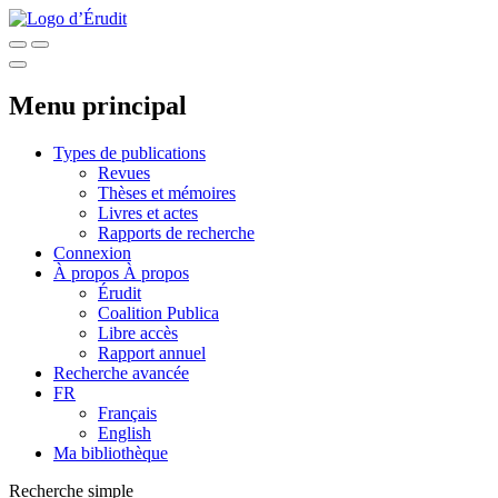
Menu principal
Types de publications
Revues
Thèses et mémoires
Livres et actes
Rapports de recherche
Connexion
À propos
À propos
Érudit
Coalition Publica
Libre accès
Rapport annuel
Recherche avancée
FR
Français
English
Ma bibliothèque
Recherche simple