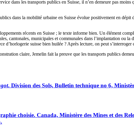
 service dans les transports publics en Suisse, il n’en demeure pas moins
publics dans la mobilité urbaine en Suisse évolue positivement en dépit d
oppements récents en Suisse ; le texte informe bien. Un élément complex
rales, cantonales, municipales et communales dans l’implantation ou la d
d’horlogerie suisse bien huilée ? Après lecture, on peut s’interroger car, 
nstration claire, Jemelin fait la preuve que les transports publics demeu
agot
. Division des Sols, Bulletin technique no 6, Ministè
graphie choisie. Canada, Ministère des Mines et des Rele
.