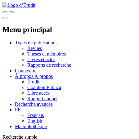
Menu principal
Types de publications
Revues
Thèses et mémoires
Livres et actes
Rapports de recherche
Connexion
À propos
À propos
Érudit
Coalition Publica
Libre accès
Rapport annuel
Recherche avancée
FR
Français
English
Ma bibliothèque
Recherche simple