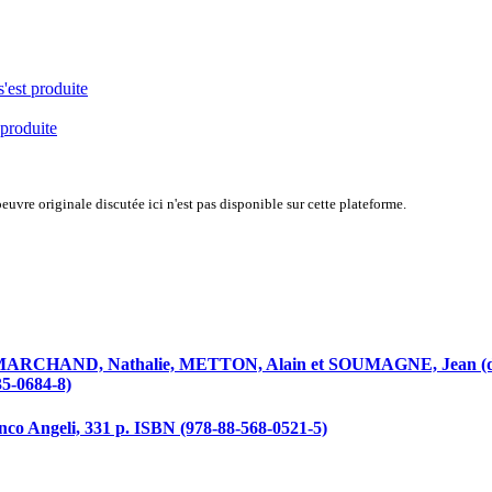
s'est produite
 produite
uvre originale discutée ici n'est pas disponible sur cette plateforme.
ARCHAND, Nathalie, METTON, Alain et SOUMAGNE, Jean (dir
35-0684-8)
anco Angeli, 331 p. ISBN (978-88-568-0521-5)