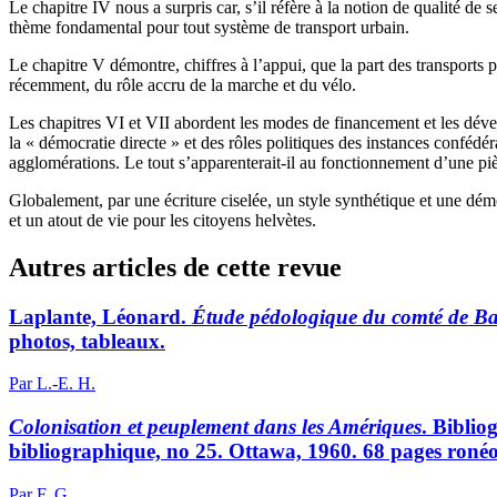
Le chapitre IV nous a surpris car, s’il réfère à la notion de qualité de
thème fondamental pour tout système de transport urbain.
Le chapitre V démontre, chiffres à l’appui, que la part des transports 
récemment, du rôle accru de la marche et du vélo.
Les chapitres VI et VII abordent les modes de financement et les dével
la « démocratie directe » et des rôles politiques des instances confédé
agglomérations. Le tout s’apparenterait-il au fonctionnement d’une pièce 
Globalement, par une écriture ciselée, un style synthétique et une démo
et un atout de vie pour les citoyens helvètes.
Autres articles de cette revue
Laplante, Léonard.
Étude pédologique du comté de B
photos, tableaux.
Par L.-E. H.
Colonisation et peuplement dans les Amériques
. Biblio
bibliographique, no 25. Ottawa, 1960. 68 pages ronéo
Par F. G.