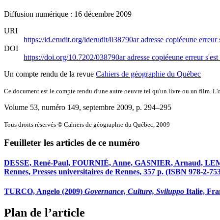
Diffusion numérique : 16 décembre 2009
URI
https://id.erudit.org/iderudit/038790ar
adresse copiée
une erreur 
DOI
https://doi.org/10.7202/038790ar
adresse copiée
une erreur s'est
Un compte rendu de la revue
Cahiers de géographie du Québec
Ce document est le compte rendu d'une autre oeuvre tel qu'un livre ou un film. L'oe
Volume 53, numéro 149, septembre 2009
, p. 294–295
Tous droits réservés © Cahiers de géographie du Québec, 2009
Feuilleter les articles de ce numéro
DESSE, René-Paul, FOURNIÉ, Anne, GASNIER, Arnaud, LEM
Rennes, Presses universitaires de Rennes, 357 p. (ISBN 978-2-75
TURCO, Angelo (2009)
Governance, Culture, Sviluppo
Italie, Fr
Plan de l’article