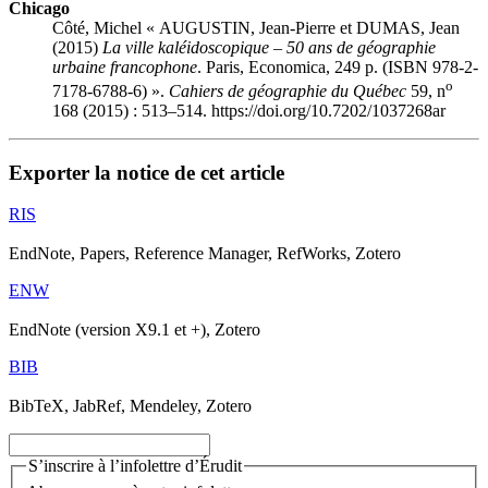
Chicago
Côté, Michel « AUGUSTIN, Jean-Pierre et DUMAS, Jean
(2015)
La ville kaléidoscopique – 50 ans de géographie
urbaine francophone
. Paris, Economica, 249 p. (ISBN 978-2-
o
7178-6788-6) ».
Cahiers de géographie du Québec
59, n
168 (2015) : 513–514. https://doi.org/10.7202/1037268ar
Exporter la notice de cet article
RIS
EndNote, Papers, Reference Manager, RefWorks, Zotero
ENW
EndNote (version X9.1 et +), Zotero
BIB
BibTeX, JabRef, Mendeley, Zotero
S’inscrire à l’infolettre d’Érudit