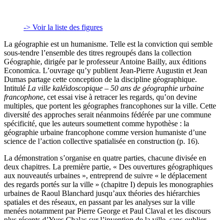
-> Voir la liste des figures
La géographie est un humanisme. Telle est la conviction qui semble
sous-tendre l’ensemble des titres regroupés dans la collection
Géographie, dirigée par le professeur Antoine Bailly, aux éditions
Economica. L’ouvrage qu’y publient Jean-Pierre Augustin et Jean
Dumas partage cette conception de la discipline géographique.
Intitulé
La ville kaléidoscopique – 50 ans de géographie urbaine
francophone
, cet essai vise à retracer les regards, qu’on devine
multiples, que portent les géographes francophones sur la ville. Cette
diversité des approches serait néanmoins fédérée par une commune
spécificité, que les auteurs soumettent comme hypothèse : la
géographie urbaine francophone comme version humaniste d’une
science de l’action collective spatialisée en construction (p. 16).
La démonstration s’organise en quatre parties, chacune divisée en
deux chapitres. La première partie, « Des ouvertures géographiques
aux nouveautés urbaines », entreprend de suivre « le déplacement
des regards portés sur la ville » (chapitre I) depuis les monographies
urbaines de Raoul Blanchard jusqu’aux théories des hiérarchies
spatiales et des réseaux, en passant par les analyses sur la ville
menées notamment par Pierre George et Paul Claval et les discours
plus récents d’Yves Chalas sur l’invention de la ville, sans oublier