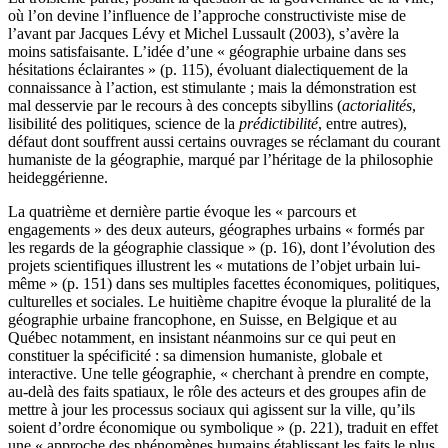
où l’on devine l’influence de l’approche constructiviste mise de
l’avant par Jacques Lévy et Michel Lussault (2003), s’avère la
moins satisfaisante. L’idée d’une « géographie urbaine dans ses
hésitations éclairantes » (p. 115), évoluant dialectiquement de la
connaissance à l’action, est stimulante ; mais la démonstration est
mal desservie par le recours à des concepts sibyllins (
actorialités
,
lisibilité des politiques, science de la
prédictibilité
, entre autres),
défaut dont souffrent aussi certains ouvrages se réclamant du courant
humaniste de la géographie, marqué par l’héritage de la philosophie
heideggérienne.
La quatrième et dernière partie évoque les « parcours et
engagements » des deux auteurs, géographes urbains « formés par
les regards de la géographie classique » (p. 16), dont l’évolution des
projets scientifiques illustrent les « mutations de l’objet urbain lui-
même » (p. 151) dans ses multiples facettes économiques, politiques,
culturelles et sociales. Le huitième chapitre évoque la pluralité de la
géographie urbaine francophone, en Suisse, en Belgique et au
Québec notamment, en insistant néanmoins sur ce qui peut en
constituer la spécificité : sa dimension humaniste, globale et
interactive. Une telle géographie, « cherchant à prendre en compte,
au-delà des faits spatiaux, le rôle des acteurs et des groupes afin de
mettre à jour les processus sociaux qui agissent sur la ville, qu’ils
soient d’ordre économique ou symbolique » (p. 221), traduit en effet
une « approche des phénomènes humains établissant les faits le plus