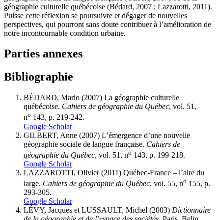
géographie culturelle québécoise (Bédard, 2007 ; Lazzarotti, 2011).
Puisse cette réflexion se poursuivre et dégager de nouvelles
perspectives, qui pourront sans doute contribuer à l’amélioration de
notre incontournable condition urbaine.
Parties annexes
Bibliographie
BÉDARD, Mario (2007) La géographie culturelle
québécoise.
Cahiers de géographie du Québec
, vol. 51,
o
n
143, p. 219-242.
Google Scholar
GILBERT, Anne (2007) L’émergence d’une nouvelle
géographie sociale de langue française.
Cahiers de
o
géographie du Québec
, vol. 51, n
143, p. 199-218.
Google Scholar
LAZZAROTTI, Olivier (2011) Québec-France – l’aire du
o
large.
Cahiers de géographie du Québec
, vol. 55, n
155, p.
293-305.
Google Scholar
LÉVY, Jacques et LUSSAULT, Michel (2003)
Dictionnaire
de la géographie et de l’espace des sociétés
. Paris, Belin.