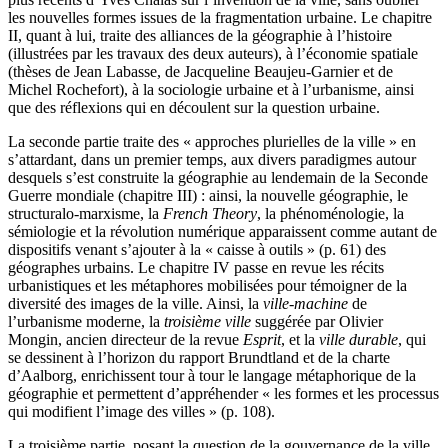
les nouvelles formes issues de la fragmentation urbaine. Le chapitre
II, quant à lui, traite des alliances de la géographie à l’histoire
(illustrées par les travaux des deux auteurs), à l’économie spatiale
(thèses de Jean Labasse, de Jacqueline Beaujeu-Garnier et de
Michel Rochefort), à la sociologie urbaine et à l’urbanisme, ainsi
que des réflexions qui en découlent sur la question urbaine.
La seconde partie traite des « approches plurielles de la ville » en
s’attardant, dans un premier temps, aux divers paradigmes autour
desquels s’est construite la géographie au lendemain de la Seconde
Guerre mondiale (chapitre III) : ainsi, la nouvelle géographie, le
structuralo-marxisme, la
French Theory
, la phénoménologie, la
sémiologie et la révolution numérique apparaissent comme autant de
dispositifs venant s’ajouter à la « caisse à outils » (p. 61) des
géographes urbains. Le chapitre IV passe en revue les récits
urbanistiques et les métaphores mobilisées pour témoigner de la
diversité des images de la ville. Ainsi, la
ville-machine
de
l’urbanisme moderne, la
troisième ville
suggérée par Olivier
Mongin, ancien directeur de la revue
Esprit
, et la
ville durable
, qui
se dessinent à l’horizon du rapport Brundtland et de la charte
d’Aalborg, enrichissent tour à tour le langage métaphorique de la
géographie et permettent d’appréhender « les formes et les processus
qui modifient l’image des villes » (p. 108).
La troisième partie, posant la question de la gouvernance de la ville,