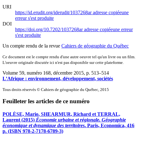
URI
https://id.erudit.org/iderudit/1037268ar
adresse copiée
une
erreur s'est produite
DOI
https://doi.org/10.7202/1037268ar
adresse copiée
une erreur
s'est produite
Un compte rendu de la revue
Cahiers de géographie du Québec
Ce document est le compte rendu d'une autre oeuvre tel qu'un livre ou un film.
L'oeuvre originale discutée ici n'est pas disponible sur cette plateforme.
Volume 59, numéro 168, décembre 2015
, p. 513–514
L’Afrique : environnement, développement, sociétés
Tous droits réservés © Cahiers de géographie du Québec, 2015
Feuilleter les articles de ce numéro
POLÈSE, Mario, SHEARMUR, Richard et TERRAL,
Laurent (2015)
Économie urbaine et régionale. Géographie
économique et dynamique des territoires
. Paris, Economica, 416
p. (ISBN 978-2-7178-6789-3)