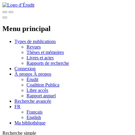
Menu principal
Types de publications
Revues
Thèses et mémoires
Livres et actes
Rapports de recherche
Connexion
À propos
À propos
Érudit
Coalition Publica
Libre accès
Rapport annuel
Recherche avancée
FR
Français
English
Ma bibliothèque
Recherche simple