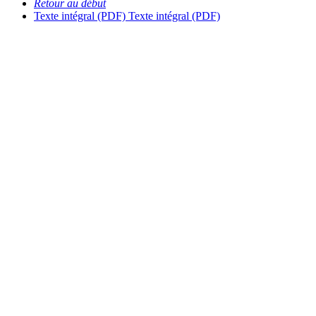
Retour au début
Texte intégral (PDF)
Texte intégral (PDF)