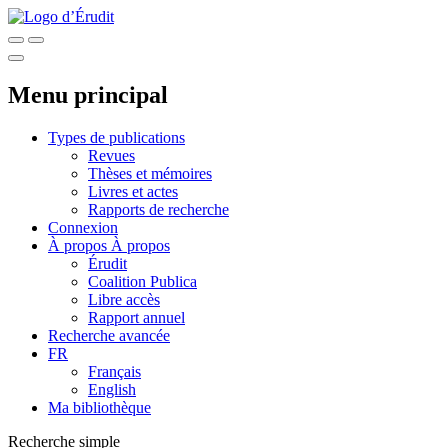
Menu principal
Types de publications
Revues
Thèses et mémoires
Livres et actes
Rapports de recherche
Connexion
À propos
À propos
Érudit
Coalition Publica
Libre accès
Rapport annuel
Recherche avancée
FR
Français
English
Ma bibliothèque
Recherche simple