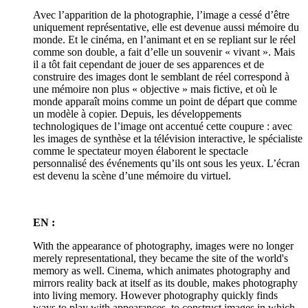
Avec l’apparition de la photographie, l’image a cessé d’être
uniquement représentative, elle est devenue aussi mémoire du
monde. Et le cinéma, en l’animant et en se repliant sur le réel
comme son double, a fait d’elle un souvenir « vivant ». Mais
il a tôt fait cependant de jouer de ses apparences et de
construire des images dont le semblant de réel correspond à
une mémoire non plus « objective » mais fictive, et où le
monde apparaît moins comme un point de départ que comme
un modèle à copier. Depuis, les développements
technologiques de l’image ont accentué cette coupure : avec
les images de synthèse et la télévision interactive, le spécialiste
comme le spectateur moyen élaborent le spectacle
personnalisé des événements qu’ils ont sous les yeux. L’écran
est devenu la scène d’une mémoire du virtuel.
EN :
With the appearance of photography, images were no longer
merely representational, they became the site of the world's
memory as well. Cinema, which animates photography and
mirrors reality back at itself as its double, makes photography
into living memory. However photography quickly finds
ways to play with appearances, to construct images in which