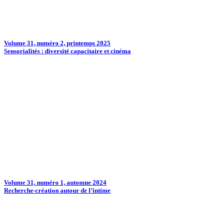
Volume 31, numéro 2, printemps 2025
Sensorialités : diversité capacitaire et cinéma
Volume 31, numéro 1, automne 2024
Recherche-création autour de l’intime