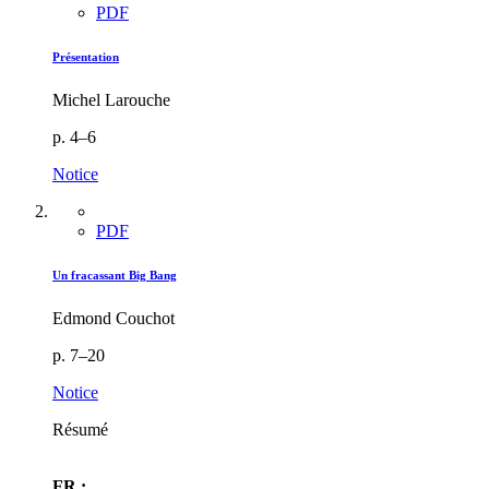
PDF
Présentation
Michel Larouche
p. 4–6
Notice
PDF
Un fracassant Big Bang
Edmond Couchot
p. 7–20
Notice
Résumé
FR :