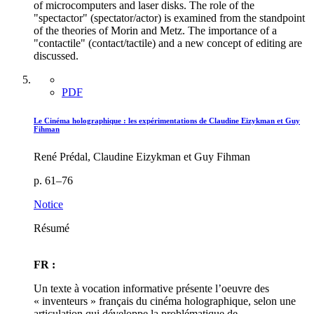
of microcomputers and laser disks. The role of the
"spectactor" (spectator/actor) is examined from the standpoint
of the theories of Morin and Metz. The importance of a
"contactile" (contact/tactile) and a new concept of editing are
discussed.
PDF
Le Cinéma holographique : les expérimentations de Claudine Eizykman et Guy
Fihman
René Prédal, Claudine Eizykman et Guy Fihman
p. 61–76
Notice
Résumé
FR :
Un texte à vocation informative présente l’oeuvre des
« inventeurs » français du cinéma holographique, selon une
articulation qui développe la problématique de