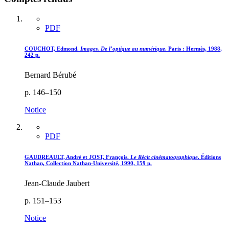
PDF
COUCHOT, Edmond.
Images. De l’optique au numérique
. Paris : Hermès, 1988,
242 p.
Bernard Bérubé
p. 146–150
Notice
PDF
GAUDREAULT, André et JOST, François.
Le Récit cinématographique
. Éditions
Nathan, Collection Nathan-Université, 1990, 159 p.
Jean-Claude Jaubert
p. 151–153
Notice