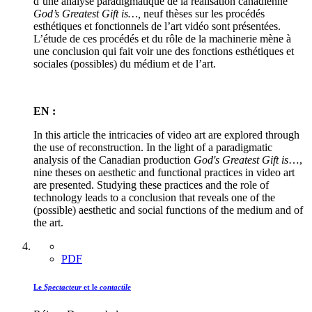
d’une analyse paradigmatique de la réalisation canadienne
God’s Greatest Gift is…,
neuf thèses sur les procédés
esthétiques et fonctionnels de l’art vidéo sont présentées.
L’étude de ces procédés et du rôle de la machinerie mène à
une conclusion qui fait voir une des fonctions esthétiques et
sociales (possibles) du médium et de l’art.
EN :
In this article the intricacies of video art are explored through
the use of reconstruction. In the light of a paradigmatic
analysis of the Canadian production
God's Greatest Gift is
…,
nine theses on aesthetic and functional practices in video art
are presented. Studying these practices and the role of
technology leads to a conclusion that reveals one of the
(possible) aesthetic and social functions of the medium and of
the art.
PDF
Le
Spectacteur
et le
contactile