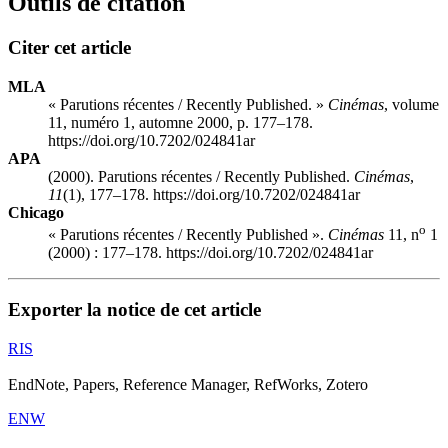
Outils de citation
Citer cet article
MLA
« Parutions récentes / Recently Published. »
Cinémas
, volume
11, numéro 1, automne 2000, p. 177–178.
https://doi.org/10.7202/024841ar
APA
(2000). Parutions récentes / Recently Published.
Cinémas
,
11
(1), 177–178. https://doi.org/10.7202/024841ar
Chicago
o
« Parutions récentes / Recently Published ».
Cinémas
11, n
1
(2000) : 177–178. https://doi.org/10.7202/024841ar
Exporter la notice de cet article
RIS
EndNote, Papers, Reference Manager, RefWorks, Zotero
ENW