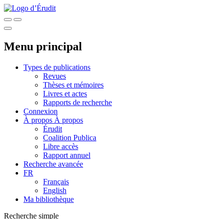
Menu principal
Types de publications
Revues
Thèses et mémoires
Livres et actes
Rapports de recherche
Connexion
À propos
À propos
Érudit
Coalition Publica
Libre accès
Rapport annuel
Recherche avancée
FR
Français
English
Ma bibliothèque
Recherche simple