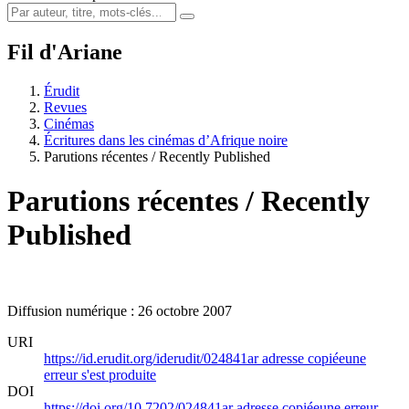
Fil d'Ariane
Érudit
Revues
Cinémas
Écritures dans les cinémas d’Afrique noire
Parutions récentes / Recently Published
Parutions récentes / Recently
Published
Diffusion numérique : 26 octobre 2007
URI
https://id.erudit.org/iderudit/024841ar
adresse copiée
une
erreur s'est produite
DOI
https://doi.org/10.7202/024841ar
adresse copiée
une erreur