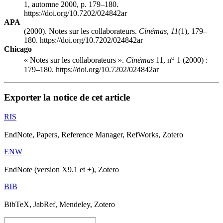
1, automne 2000, p. 179–180.
https://doi.org/10.7202/024842ar
APA
(2000). Notes sur les collaborateurs.
Cinémas
,
11
(1), 179–
180. https://doi.org/10.7202/024842ar
Chicago
o
« Notes sur les collaborateurs ».
Cinémas
11, n
1 (2000) :
179–180. https://doi.org/10.7202/024842ar
Exporter la notice de cet article
RIS
EndNote, Papers, Reference Manager, RefWorks, Zotero
ENW
EndNote (version X9.1 et +), Zotero
BIB
BibTeX, JabRef, Mendeley, Zotero