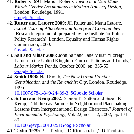
Roberts 1991:
Marion Roberts,
Living in a Man-Made
World: Gender Assumptions in Modern Housing Design
,
London, Routledge, 1991.
Google Scholar
Rutter and Latorre 2009:
Jill Rutter and Maria Latorre,
Social Housing Allocation and Immigrant Communities
[Research report no. 4, prepared by the Institute for Public
Policy Research], London, Equality and Human Rights
Commission, 2009.
Google Scholar
Salt and Millar 2006:
John Salt and Jane Millar, “Foreign
Labour in the United Kingdom: Current Patterns and Trends,”
Labour Market Trends
, October 2006, pp. 335-55.
Google Scholar
Smith 1996:
Neil Smith,
The New Urban Frontier:
Gentrification and the Revanchist City
, London, Routledge,
1996.
10.1007/978-1-349-24439-3_5
Google Scholar
Sutton and Kemp 2002:
Sharon E. Sutton and Susan P.
Kemp, “Children as Partners in Neighborhood Placemaking:
Lessons from Intergenerational Design Charrettes,”
Journal of
Environmental Psychology
, Vol. 22, nos. 1-2, 2002, pp. 171-
89.
10.1006/jevp.2001.0251
Google Scholar
Taylor 1979:
P. J. Taylor, “‘Difficult-to-Let,’ ‘Difficult-to-