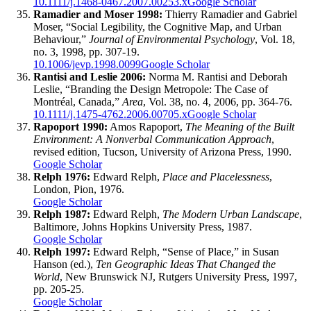
10.1111/j.1468-0467.2007.00253.x
Google Scholar
Ramadier and Moser 1998:
Thierry Ramadier and Gabriel
Moser, “Social Legibility, the Cognitive Map, and Urban
Behaviour,”
Journal of Environmental Psychology
, Vol. 18,
no. 3, 1998, pp. 307-19.
10.1006/jevp.1998.0099
Google Scholar
Rantisi and Leslie 2006:
Norma M. Rantisi and Deborah
Leslie, “Branding the Design Metropole: The Case of
Montréal, Canada,”
Area
, Vol. 38, no. 4, 2006, pp. 364-76.
10.1111/j.1475-4762.2006.00705.x
Google Scholar
Rapoport 1990:
Amos Rapoport,
The Meaning of the Built
Environment: A Nonverbal Communication Approach
,
revised edition, Tucson, University of Arizona Press, 1990.
Google Scholar
Relph 1976:
Edward Relph,
Place and Placelessness
,
London, Pion, 1976.
Google Scholar
Relph 1987:
Edward Relph,
The Modern Urban Landscape
,
Baltimore, Johns Hopkins University Press, 1987.
Google Scholar
Relph 1997:
Edward Relph, “Sense of Place,” in Susan
Hanson (ed.),
Ten Geographic Ideas That Changed the
World
, New Brunswick NJ, Rutgers University Press, 1997,
pp. 205-25.
Google Scholar