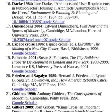
Darke 1984:
Jane Darke, “Architects and User Requirements
in Public-Sector Housing: 1. Architects’ Assumptions About
the Users,”
Environment & Planning B: Planning and
Design
, Vol. 11, no. 4, 1984, pp. 389-404.
10.1068/b110389
Google Scholar
Dimendberg 2004:
Edward Dimendberg,
Film Noir and the
Spaces of Modernity
, Cambridge, MA/London, Harvard
University Press, 2004.
10.2307/j.ctv1pncpr0
Google Scholar
Espace croisé 1996:
Espace croisé (ed.),
Euralille: The
Making of a New City Center
, Basel, Birkhäuser, 1996.
Google Scholar
Fainstein 2001:
Susan S. Fainstein,
The City Builders:
Property Development in London and New York, 1980-2000
,
Lawrence KS, University Press of Kansas, 2001.
Google Scholar
Frieden and Sagalyn 1989:
Bernard J. Frieden and Lynne
B. Sagalyn,
Downtown, Inc.: How America Rebuilds Cities
,
Cambridge MA, MIT Press, 1989.
Google Scholar
Giddens 1990:
Anthony Giddens,
The Consequences of
Modernity
, Cambridge, Polity Press, 1990.
Google Scholar
Gilbert 2009:
Josh Gilbert, “Kings Cross: an Important
Development for Business,”
Corporate Watch Newsletter
,