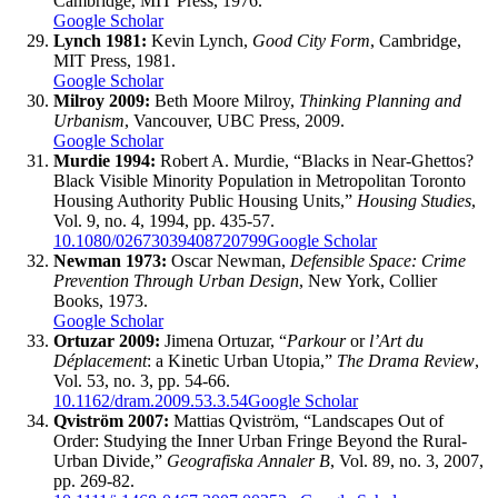
Cambridge, MIT Press, 1976.
Google Scholar
Lynch 1981:
Kevin Lynch,
Good City Form
, Cambridge,
MIT Press, 1981.
Google Scholar
Milroy 2009:
Beth Moore Milroy,
Thinking Planning and
Urbanism
, Vancouver, UBC Press, 2009.
Google Scholar
Murdie 1994:
Robert A. Murdie, “Blacks in Near-Ghettos?
Black Visible Minority Population in Metropolitan Toronto
Housing Authority Public Housing Units,”
Housing Studies
,
Vol. 9, no. 4, 1994, pp. 435-57.
10.1080/02673039408720799
Google Scholar
Newman 1973:
Oscar Newman,
Defensible Space: Crime
Prevention Through Urban Design
, New York, Collier
Books, 1973.
Google Scholar
Ortuzar 2009:
Jimena Ortuzar, “
Parkour
or
l’Art du
Déplacement
: a Kinetic Urban Utopia,”
The Drama Review
,
Vol. 53, no. 3, pp. 54-66.
10.1162/dram.2009.53.3.54
Google Scholar
Qviström 2007:
Mattias Qviström, “Landscapes Out of
Order: Studying the Inner Urban Fringe Beyond the Rural-
Urban Divide,”
Geografiska Annaler B
, Vol. 89, no. 3, 2007,
pp. 269-82.