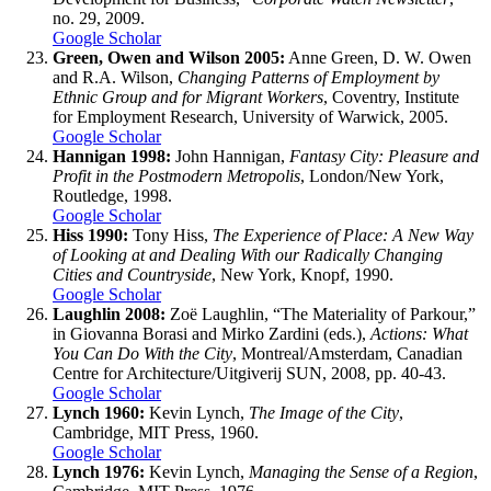
no. 29, 2009.
Google Scholar
Green, Owen and Wilson 2005:
Anne Green, D. W. Owen
and R.A. Wilson,
Changing Patterns of Employment by
Ethnic Group and for Migrant Workers
, Coventry, Institute
for Employment Research, University of Warwick, 2005.
Google Scholar
Hannigan 1998:
John Hannigan,
Fantasy City: Pleasure and
Profit in the Postmodern Metropolis
, London/New York,
Routledge, 1998.
Google Scholar
Hiss 1990:
Tony Hiss,
The Experience of Place: A New Way
of Looking at and Dealing With our Radically Changing
Cities and Countryside
, New York, Knopf, 1990.
Google Scholar
Laughlin 2008:
Zoë Laughlin, “The Materiality of Parkour,”
in Giovanna Borasi and Mirko Zardini (eds.),
Actions: What
You Can Do With the City
, Montreal/Amsterdam, Canadian
Centre for Architecture/Uitgiverij SUN, 2008, pp. 40-43.
Google Scholar
Lynch 1960:
Kevin Lynch,
The Image of the City
,
Cambridge, MIT Press, 1960.
Google Scholar
Lynch 1976:
Kevin Lynch,
Managing the Sense of a Region
,