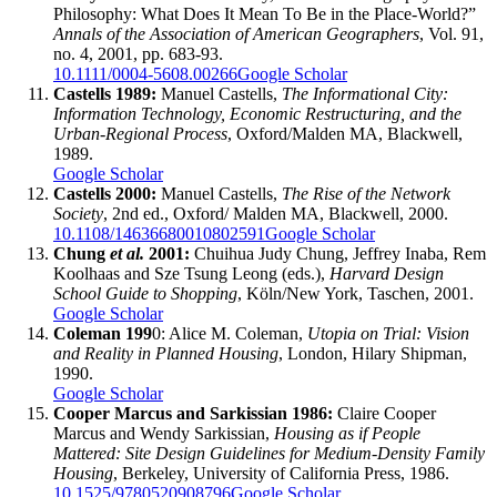
Philosophy: What Does It Mean To Be in the Place-World?”
Annals of the Association of American Geographers
, Vol. 91,
no. 4, 2001, pp. 683-93.
10.1111/0004-5608.00266
Google Scholar
Castells 1989:
Manuel Castells,
The Informational City:
Information Technology, Economic Restructuring, and the
Urban-Regional Process
, Oxford/Malden MA, Blackwell,
1989.
Google Scholar
Castells 2000:
Manuel Castells,
The Rise of the Network
Society
, 2nd ed., Oxford/ Malden MA, Blackwell, 2000.
10.1108/14636680010802591
Google Scholar
Chung
et al.
2001:
Chuihua Judy Chung, Jeffrey Inaba, Rem
Koolhaas and Sze Tsung Leong (eds.),
Harvard Design
School Guide to Shopping
, Köln/New York, Taschen, 2001.
Google Scholar
Coleman 199
0: Alice M. Coleman,
Utopia on Trial: Vision
and Reality in Planned Housing
, London, Hilary Shipman,
1990.
Google Scholar
Cooper Marcus and Sarkissian 1986:
Claire Cooper
Marcus and Wendy Sarkissian,
Housing as if People
Mattered: Site Design Guidelines for Medium-Density Family
Housing
, Berkeley, University of California Press, 1986.
10.1525/9780520908796
Google Scholar