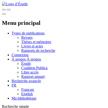
Menu principal
Types de publications
Revues
Thèses et mémoires
Livres et actes
Rapports de recherche
Connexion
À propos
À propos
Érudit
Coalition Publica
Libre accès
Rapport annuel
Recherche avancée
FR
Français
English
Ma bibliothèque
Recherche simple