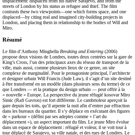
displacement: displaced from his native Sarajevo, and from the
streets of London by his status as refugee and thief. The film
contrasts these two viewpoints—one which forms space, and one
displaced—by citing real and imagined city-building projects in
London, and placing them in relationship to the bodies of Will and
Miro.
Résumé
Le film d’Anthony Minghella
Breaking and Entering
(2006)
propose deux visions de Londres, toutes deux centrées sur la gare de
King’s Cross, l’un des principaux axes du réseau de transport de la
ville, mais aussi, comme plusieurs lieux de ce genre, un site
complexe de marginalité. Pour le protagoniste principal, l’architecte
et designer urbain Will Francis (Jude Law), il s’agit d’un site destiné
à être transformé en un modèle (dans plusieurs sens du terme) de ce
que Londres — et la pratique du design urbain — peut offrir à la
« nouvelle » Europe. La perspective du jeune réfugié kosovar Miro
Simic (Rafi Gavron) est fort différente. Le cambrioleur aperçoit la
gare depuis les toits, qu’il arpente la nuit afin d’entrer par effraction
dans les bureaux du quartier. Il s’y déplace en exécutant des figures
de « parkour » (défini par ses adeptes comme « l’art du
déplacement »), un aspect important du film. Le jeune Miro évolue
dans un espace de déplacement : réfugié et voleur, il se voit tour à
tour déplacé de Sarajevo, sa ville natale, et des rues de Londres. Le