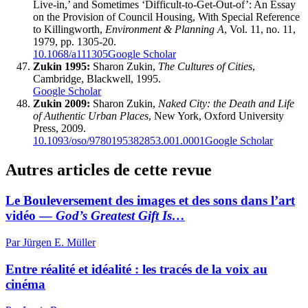
Live-in,’ and Sometimes ‘Difficult-to-Get-Out-of’: An Essay
on the Provision of Council Housing, With Special Reference
to Killingworth,
Environment & Planning A
, Vol. 11, no. 11,
1979, pp. 1305-20.
10.1068/a111305
Google Scholar
Zukin 1995:
Sharon Zukin,
The Cultures of Cities
,
Cambridge, Blackwell, 1995.
Google Scholar
Zukin 2009:
Sharon Zukin,
Naked City: the Death and Life
of Authentic Urban Places
, New York, Oxford University
Press, 2009.
10.1093/oso/9780195382853.001.0001
Google Scholar
Autres articles de cette revue
Le Bouleversement des images et des sons dans l’art
vidéo —
God’s Greatest Gift Is…
Par Jürgen E. Müller
Entre réalité et idéalité : les tracés de la voix au
cinéma