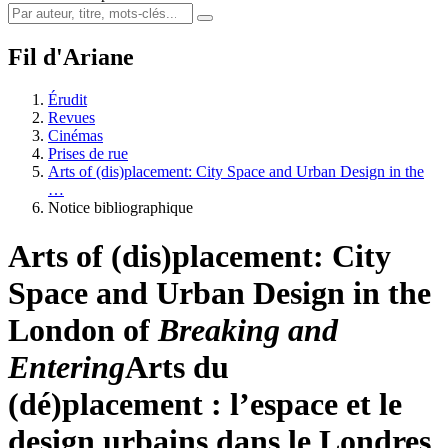
Fil d'Ariane
Érudit
Revues
Cinémas
Prises de rue
Arts of (dis)placement: City Space and Urban Design in the
…
Notice bibliographique
Arts of (dis)placement: City
Space and Urban Design in the
London of
Breaking and
Entering
Arts du
(dé)placement : l’espace et le
design urbains dans le Londres