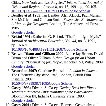
Cities: New York and Los Angeles,”
International Journal of
Urban and Regional Research
, no. 15, 1991, pp. 90-105.
10.1111/j.1468-2427.1991.tb00685.x
Google Scholar
Bentley
et al.
1985:
Ian Bentley, Alan Alcock, Paul Murrain,
Sue McGlynn and Graham Smith,
Responsive Environments:
A Manual for Designers
, London, The Architectural Press,
1985.
Google Scholar
Bristol 1991:
Katherine G. Bristol, “The Pruitt-Igoe Myth,”
Journal of Architectural Education
, Vol. 44, no. 3, 1991,
pp. 163-71.
10.1080/10464883.1991.11102687
Google Scholar
Brown, Dixon and Gillham 2009:
Lance Jay Brown, David
Dixon and Oliver Gillham,
Urban Design for an Urban
Century: Placemaking for People
, Hoboken NJ, Wiley, 2009.
Google Scholar
Brunsdon 2007:
Charlotte Brunsdon,
London in Cinema:
The Cinematic City since 1945
, London, British Film
Institute, 2007.
10.5040/9781838711085
Google Scholar
Casey 1993:
Edward S. Casey,
Getting Back into Place:
Toward a Renewed Understanding of the Place-World
,
Bloomington IN, Indiana University Press, 1993.
Google Scholar
Casey 2001:
Edward S. Casey, “Between Geography and