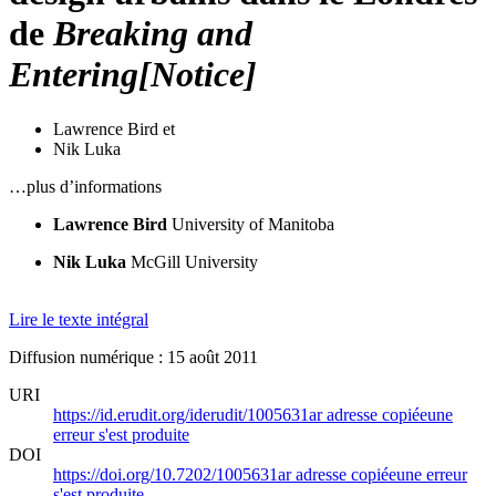
de
Breaking and
Entering
[Notice]
Lawrence Bird
et
Nik Luka
…plus d’informations
Lawrence Bird
University of Manitoba
Nik Luka
McGill University
Lire le texte intégral
Diffusion numérique : 15 août 2011
URI
https://id.erudit.org/iderudit/1005631ar
adresse copiée
une
erreur s'est produite
DOI
https://doi.org/10.7202/1005631ar
adresse copiée
une erreur
s'est produite