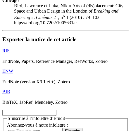
Chicago
Bird, Lawrence et Luka, Nik « Arts of (dis)placement: City
Space and Urban Design in the London of
Breaking and
o
Entering
».
Cinémas
21, n
1 (2010) : 79–103.
https://doi.org/10.7202/1005631ar
Exporter la notice de cet article
RIS
EndNote, Papers, Reference Manager, RefWorks, Zotero
ENW
EndNote (version X9.1 et +), Zotero
BIB
BibTeX, JabRef, Mendeley, Zotero
S’inscrire à l’infolettre d’Érudit
Abonnez-vous à notre infolettre :