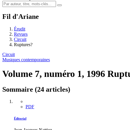
Fil d'Ariane
Érudit
Revues
Circuit
Ruptures?
Circuit
Musiques contemporaines
Volume 7, numéro 1, 1996
Rupt
Sommaire (24 articles)
PDF
Éditorial
Jean-Jacques Nattiez