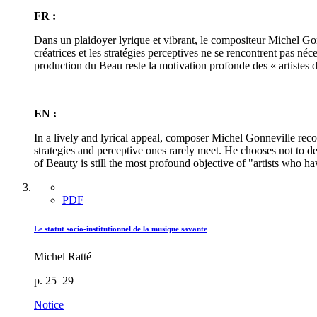
FR :
Dans un plaidoyer lyrique et vibrant, le compositeur Michel Gonn
créatrices et les stratégies perceptives ne se rencontrent pas néc
production du Beau reste la motivation profonde des « artistes de 
EN :
In a lively and lyrical appeal, composer Michel Gonneville reco
strategies and perceptive ones rarely meet. He chooses not to d
of Beauty is still the most profound objective of "artists who h
PDF
Le statut socio-institutionnel de la musique savante
Michel Ratté
p. 25–29
Notice