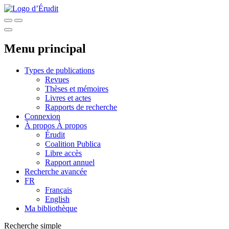
Menu principal
Types de publications
Revues
Thèses et mémoires
Livres et actes
Rapports de recherche
Connexion
À propos
À propos
Érudit
Coalition Publica
Libre accès
Rapport annuel
Recherche avancée
FR
Français
English
Ma bibliothèque
Recherche simple