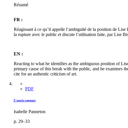
Résumé
FR :
Réagissant à ce qu’il appelle l’ambiguïté de la position de Lise
la rupture avec le public et discute l’utilisation faite, par Lise B
EN :
Reacting to what he identifies as the ambiguous position of Lis
primary cause of this break with the public, and he examines th
cite for an authentic criticism of art.
PDF
L’après-rupture
Isabelle Panneton
p. 29–33