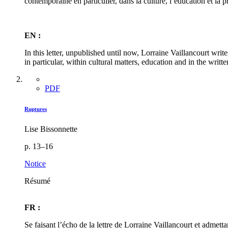
contemporaine en particulier, dans la culture, l’éducation et la p
EN :
In this letter, unpublished until now, Lorraine Vaillancourt write
in particular, within cultural matters, education and in the writte
PDF
Ruptures
Lise Bissonnette
p. 13–16
Notice
Résumé
FR :
Se faisant l’écho de la lettre de Lorraine Vaillancourt et admet