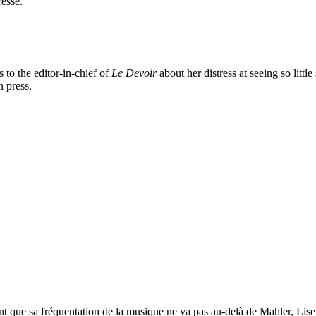
resse.
s to the editor-in-chief of
Le Devoir
about her distress at seeing so litt
n press.
tant que sa fréquentation de la musique ne va pas au-delà de Mahler, Lis