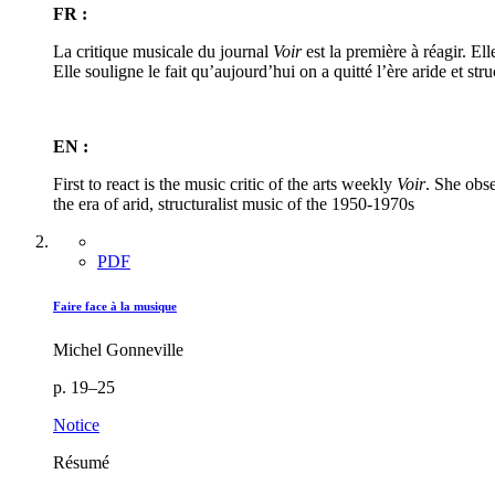
FR :
La critique musicale du journal
Voir
est la première à réagir. El
Elle souligne le fait qu’aujourd’hui on a quitté l’ère aride et st
EN :
First to react is the music critic of the arts weekly
Voir
. She obse
the era of arid, structuralist music of the 1950-1970s
PDF
Faire face à la musique
Michel Gonneville
p. 19–25
Notice
Résumé