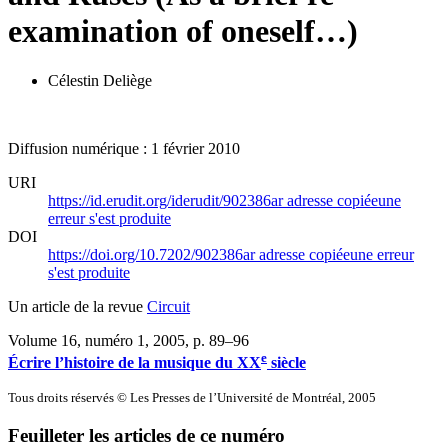
examination of oneself…)
Célestin Deliège
Diffusion numérique : 1 février 2010
URI
https://id.erudit.org/iderudit/902386ar
adresse copiée
une
erreur s'est produite
DOI
https://doi.org/10.7202/902386ar
adresse copiée
une erreur
s'est produite
Un article de la revue
Circuit
Volume 16, numéro 1, 2005
, p. 89–96
e
Écrire l’histoire de la musique du XX
siècle
Tous droits réservés © Les Presses de l’Université de Montréal, 2005
Feuilleter les articles de ce numéro