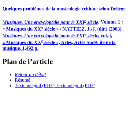
Quelques problèmes de la musicologie critique selon Deliège
e
Musiques. Une encyclopédie pour le XXI
siècle
. Volume 1 :
e
« Musiques du XX
siècle » / NATTIEZ, J.-J. (dir.) (2003),
e
Musiques. Une encyclopédie pour le XXI
siècle
, vol. I,
e
« Musiques du XX
siècle », Arles, Actes Sud/Cité de la
musique, 1,492 p.
Plan de l’article
Retour au début
Résumé
Texte intégral (PDF)
Texte intégral (PDF)