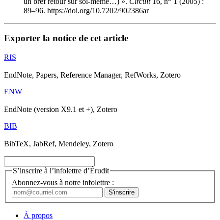
un bref retour sur soi-même…) ».
Circuit
16, n
1 (2005) :
89–96. https://doi.org/10.7202/902386ar
Exporter la notice de cet article
RIS
EndNote, Papers, Reference Manager, RefWorks, Zotero
ENW
EndNote (version X9.1 et +), Zotero
BIB
BibTeX, JabRef, Mendeley, Zotero
S’inscrire à l’infolettre d’Érudit
Abonnez-vous à notre infolettre :
À propos