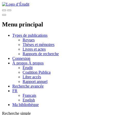
Menu principal
Types de publications
Revues
Thèses et mémoires
Livres et actes
Rapports de recherche
Connexion
À propos
À propos
Érudit
Coalition Publica
Libre accès
Rapport annuel
Recherche avancée
FR
Français
English
Ma bibliothèque
Recherche simple