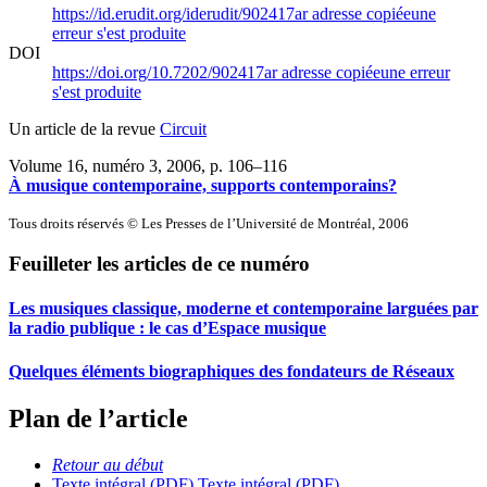
https://id.erudit.org/iderudit/902417ar
adresse copiée
une
erreur s'est produite
DOI
https://doi.org/10.7202/902417ar
adresse copiée
une erreur
s'est produite
Un article de la revue
Circuit
Volume 16, numéro 3, 2006
, p. 106–116
À musique contemporaine, supports contemporains?
Tous droits réservés © Les Presses de l’Université de Montréal, 2006
Feuilleter les articles de ce numéro
Les musiques classique, moderne et contemporaine larguées par
la radio publique : le cas d’Espace musique
Quelques éléments biographiques des fondateurs de Réseaux
Plan de l’article
Retour au début
Texte intégral (PDF)
Texte intégral (PDF)