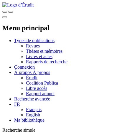
Menu principal
Types de publications
Revues
Thèses et mémoires
Livres et actes
Rapports de recherche
Connexion
À propos
À propos
Érudit
Coalition Publica
Libre accès
Rapport annuel
Recherche avancée
FR
Français
English
Ma bibliothèque
Recherche simple