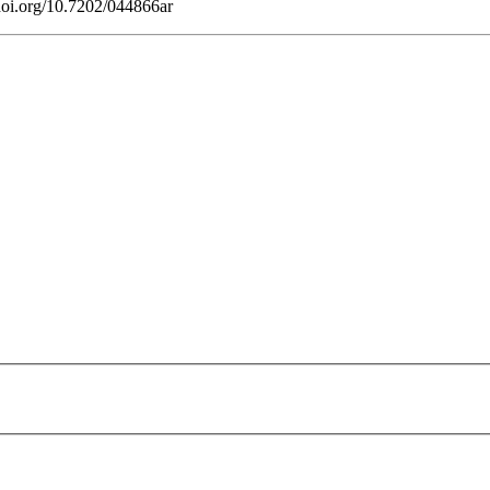
/doi.org/10.7202/044866ar