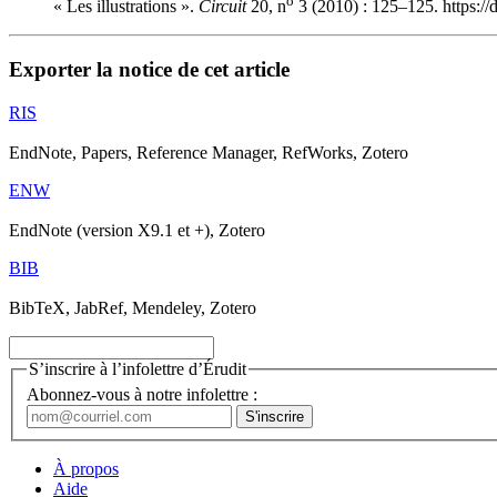
o
« Les illustrations ».
Circuit
20, n
3 (2010) : 125–125. https:/
Exporter la notice de cet article
RIS
EndNote, Papers, Reference Manager, RefWorks, Zotero
ENW
EndNote (version X9.1 et +), Zotero
BIB
BibTeX, JabRef, Mendeley, Zotero
S’inscrire à l’infolettre d’Érudit
Abonnez-vous à notre infolettre :
À propos
Aide