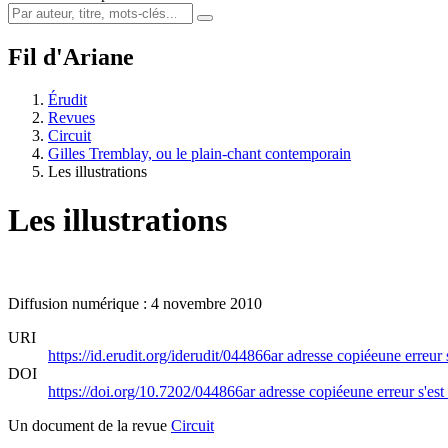
Fil d'Ariane
Érudit
Revues
Circuit
Gilles Tremblay, ou le plain-chant contemporain
Les illustrations
Les illustrations
Diffusion numérique : 4 novembre 2010
URI
https://id.erudit.org/iderudit/044866ar
adresse copiée
une erreur 
DOI
https://doi.org/10.7202/044866ar
adresse copiée
une erreur s'est
Un document de la revue
Circuit