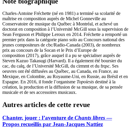
Note biographique
Charles-Antoine Fréchette (né en 1981) a terminé sa scolarité de
maîtrise en composition auprès de Michel Gonneville au
Conservatoire de musique du Québec à Montréal, et achevé un
doctorat en composition à l’Université McGill sous la supervision de
Sean Ferguson et Philippe Leroux en 2014. Fréchette a remporté un
premier prix dans la catégorie piano solo au Concours national des
jeunes compositeurs de
cbc
/Radio-Canada (2003), de nombreux
prix au concours de la
Socan
et le Prix d’Europe de
composition (2017), grâce auquel il a pu se spécialiser auprès de
Steven Kazuo Takasugi (Harvard). Il a également été boursier du
cac
, du
calq
, de l’Université McGill, du
cirmmt
et du
frqsc
. Ses
oeuvres ont été diffusées au Québec, au Canada, en France, au
Mexique, en Colombie, au Royaume-Uni, en Russie, au Brésil et en
Espagne. En 2016, il fonde l’organisme
Topoïesis
destiné à la
création, la production et la diffusion de sa musique, de sa pensée
musicale et de ses accessoires musicaux.
Autres articles de cette revue
Chanter, jouer : l’aventure de
Chants libres
—
Propos recueillis par Jean-Jacques Nattiez