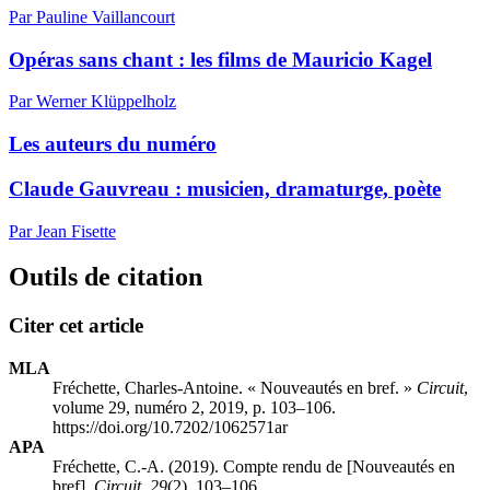
Par Pauline Vaillancourt
Opéras sans chant : les films de Mauricio Kagel
Par Werner Klüppelholz
Les auteurs du numéro
Claude Gauvreau : musicien, dramaturge, poète
Par Jean Fisette
Outils de citation
Citer cet article
MLA
Fréchette, Charles-Antoine. « Nouveautés en bref. »
Circuit
,
volume 29, numéro 2, 2019, p. 103–106.
https://doi.org/10.7202/1062571ar
APA
Fréchette, C.-A. (2019). Compte rendu de [Nouveautés en
bref].
Circuit
,
29
(2), 103–106.