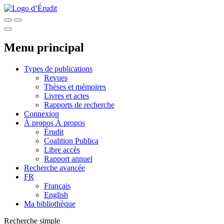
Menu principal
Types de publications
Revues
Thèses et mémoires
Livres et actes
Rapports de recherche
Connexion
À propos
À propos
Érudit
Coalition Publica
Libre accès
Rapport annuel
Recherche avancée
FR
Français
English
Ma bibliothèque
Recherche simple