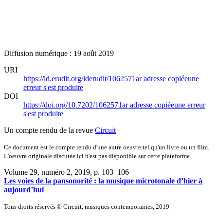
Diffusion numérique : 19 août 2019
URI
https://id.erudit.org/iderudit/1062571ar
adresse copiée
une
erreur s'est produite
DOI
https://doi.org/10.7202/1062571ar
adresse copiée
une erreur
s'est produite
Un compte rendu de la revue
Circuit
Ce document est le compte rendu d'une autre oeuvre tel qu'un livre ou un film.
L'oeuvre originale discutée ici n'est pas disponible sur cette plateforme.
Volume 29, numéro 2, 2019
, p. 103–106
Les voies de la pansonorité : la musique microtonale d’hier à
aujourd’hui
Tous droits réservés © Circuit, musiques contemporaines, 2019