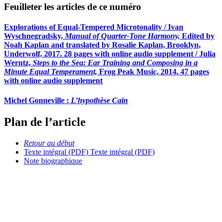
Feuilleter les articles de ce numéro
Explorations of Equal-Tempered Microtonality / Ivan
Wyschnegradsky,
Manual of Quarter-Tone Harmony,
Edited by
Noah Kaplan and translated by Rosalie Kaplan, Brooklyn,
Underwolf, 2017. 28 pages with online audio supplement / Julia
Werntz,
Steps to the Sea: Ear Training and Composing in a
Minute Equal Temperament,
Frog Peak Music, 2014. 47 pages
with online audio supplement
Michel Gonneville :
L’hypothèse Caïn
Plan de l’article
Retour au début
Texte intégral (PDF)
Texte intégral (PDF)
Note biographique