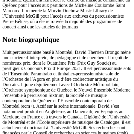
Québec pour l’accès aux partitions de Micheline Coulombe Saint-
Marcoux. Il remercie la Marvin Duchow Music Library de
l’Université McGill pour l’accès aux archives du percussionniste
Pierre Béluse, où a été retrouvée la majorité des programmes de
concert ainsi que les articles de journaux.
Note biographique
Multipercussionniste basé à Montréal, David Therrien Brongo mène
une carrière d’interprète, de pédagogue et de chercheur. Il reçoit de
nombreux prix, dont le Quatrième Prix (Prix Guy Soucie) au
prestigieux Concours Prix d’Europe 2021. Il est percussionniste solo
de l’Ensemble Paramirabo et timbalier-percussionniste solo de
l’Orchestre de l’Agora en plus d’être codirecteur artistique du
Duo
airs
. Il joue régulièrement avec l’Orchestre Métropolitain,
l’Orchestre symphonique de Québec, le Nouvel Ensemble Moderne,
l’ensemble à percussion Sixtrum, la Société de musique
contemporaine du Québec et l’Ensemble contemporain de
Montréal (
ecm
+). Actif sur la scène internationale, David s’est
notamment produit en Angleterre, au Danemark, en Espagne, au
Mexique, en France et à travers le Canada. Diplômé de l’Université
de Montréal et de l’École supérieure de musique de Catalogne, il est
actuellement doctorant à l’Université McGill. Ses recherches sont
financées par le Conseil de recherches en sciences humaines (
crsh
).