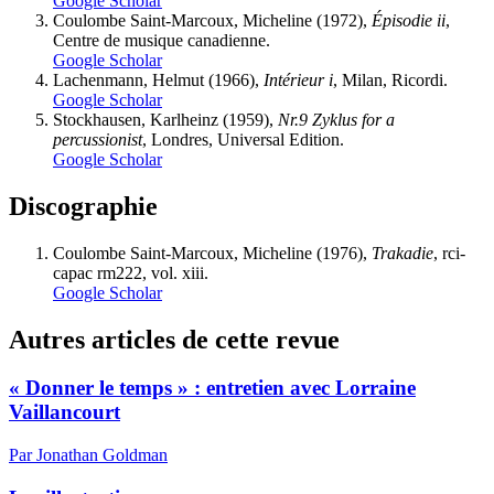
Google Scholar
C
oulombe
S
aint-Marcoux
, Micheline (1972),
Épisodie
ii
,
Centre de musique canadienne.
Google Scholar
L
achenmann
, Helmut (1966),
Intérieur
i
, Milan, Ricordi.
Google Scholar
S
tockhausen
, Karlheinz (1959),
Nr.9 Zyklus for a
percussionist
, Londres, Universal Edition.
Google Scholar
Discographie
C
oulombe
S
aint-Marcoux
, Micheline (1976),
Trakadie
,
rci-
capac
rm
222, vol.
xiii
.
Google Scholar
Autres articles de cette revue
« Donner le temps » : entretien avec Lorraine
Vaillancourt
Par Jonathan Goldman