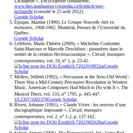
Lachapelle »,
Encyclopédie canadienne
,
www.thecanadianencyclopedia.ca/fr/article/guy-
lachapelle
(consulté le 25 août 2022).
Google Scholar
É
poque
, Martine (1999),
Le Groupe Nouvelle Aire en
mémoires, 1968-1982
, Montréal, Presses de l’Université du
Québec.
Google Scholar
L
efebvre
, Marie-Thérèse (2009), « Micheline Coulombe
Saint-Marcoux et Marcelle Deschênes : pionnières dans le
sentier de la création électroacoustique »,
Circuit, musiques
o
contemporaines
, vol. 19, n
1, p. 23-41.
10.7202/019932ar
Google
Scholar
M
ellers
, Wilfrid (1992), « Percussion in the New-Old World :
There Was a Mid-Century Percussive Revolution in Western
Music. American Composers Had Much to Do with It »,
The
o
Musical Times
, vol. 133, n
1795, p. 445-447.
10.2307/1002370
Google Scholar
R
ivest
, Johanne (1991), « Claude Vivier : les oeuvres d’une
discographique imposante »,
Circuit, musiques
o
contemporaines
, vol. 2, n
1-2, p. 137-162.
10.7202/902028ar
Google
Scholar
S
chick
, Steven (2006),
The Percussionist’s Art : Same Bed,