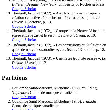
Different Dreams,
New York, University of Rochester Press.
Google Scholar
T
hériault
, Jacques (1972), « Aux Nocturnales : lorsque la
création collective débouche sur l’électroacoustique »,
Le
Devoir
, 16 octobre, p. 13.
Google Scholar
T
hériault
, Jacques (1972), « Groupe de la Nouvel’Aire : une
soirée entre le zist et le zest »,
Le Devoir
, 5 juin, p. 10.
Google Scholar
e
T
hériault
, Jacques (1972), « Les percussions du 20
siècle en
quête de nouvelles sonorités »,
Le Devoir
, 13 octobre, p. 18.
Google Scholar
T
hériault
, Jacques (1973), « Une heure trop vite passée »,
Le
Devoir
, 16 avril, p. 12.
Google Scholar
Partitions
C
oulombe
S
aint-Marcoux
, Micheline (1968, rév. 1973),
Séquences
, Centre de musique canadienne.
Google Scholar
C
oulombe
S
aint-Marcoux
, Micheline (1970),
Trakadie
,
Centre de musique canadienne.