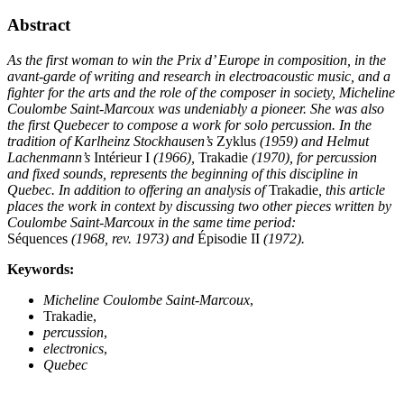
Abstract
As the first woman to win the Prix d’ Europe in composition, in the
avant-garde of writing and research in electroacoustic music, and a
fighter for the arts and the role of the composer in society, Micheline
Coulombe Saint-Marcoux was undeniably a pioneer. She was also
the first Quebecer to compose a work for solo percussion. In the
tradition of Karlheinz Stockhausen’s
Zyklus
(1959) and Helmut
Lachenmann’s
Intérieur
I
(1966),
Trakadie
(1970), for percussion
and fixed sounds, represents the beginning of this discipline in
Quebec. In addition to offering an analysis of
Trakadie
, this article
places the work in context by discussing two other pieces written by
Coulombe Saint-Marcoux in the same time period:
Séquences
(1968, rev. 1973) and
Épisodie
II
(1972).
Keywords:
Micheline Coulombe Saint-Marcoux
,
Trakadie,
percussion
,
electronics
,
Quebec