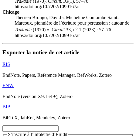
Trakadie
(1970).
Circuit
,
33
(1), 57–76.
https://doi.org/10.7202/1099167ar
Chicago
Therrien Brongo, David « Micheline Coulombe Saint-
Marcoux, pionnière de l’écriture pour percussion : autour de
o
Trakadie
(1970) ».
Circuit
33, n
1 (2023) : 57–76.
https://doi.org/10.7202/1099167ar
Exporter la notice de cet article
RIS
EndNote, Papers, Reference Manager, RefWorks, Zotero
ENW
EndNote (version X9.1 et +), Zotero
BIB
BibTeX, JabRef, Mendeley, Zotero
S’inscrire à l’infolettre d’Érudit