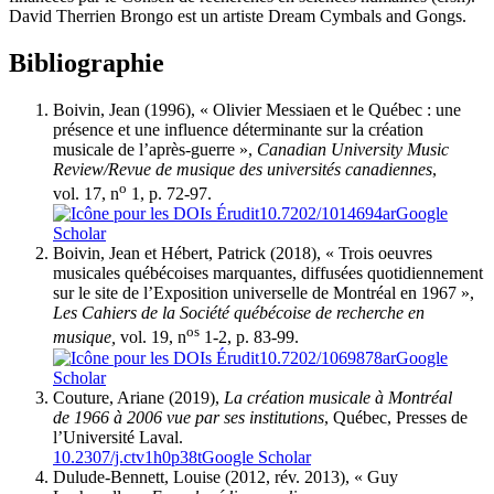
David Therrien Brongo est un artiste Dream Cymbals and Gongs.
Bibliographie
B
oivin
, Jean (1996), « Olivier Messiaen et le Québec : une
présence et une influence déterminante sur la création
musicale de l’après-guerre »,
Canadian University Music
Review/Revue de musique des universités canadiennes
,
o
vol. 17, n
1, p. 72-97.
10.7202/1014694ar
Google
Scholar
B
oivin
, Jean et H
ébert
, Patrick (2018), « Trois oeuvres
musicales québécoises marquantes, diffusées quotidiennement
sur le site de l’Exposition universelle de Montréal en 1967 »,
Les Cahiers de la Société québécoise de recherche en
os
musique,
vol. 19, n
1-2, p. 83-99.
10.7202/1069878ar
Google
Scholar
C
outure
, Ariane (2019),
La création musicale à Montréal
de 1966 à 2006 vue par ses institutions
, Québec, Presses de
l’Université Laval.
10.2307/j.ctv1h0p38t
Google Scholar
D
ulude-Bennett
, Louise (2012, rév. 2013), « Guy