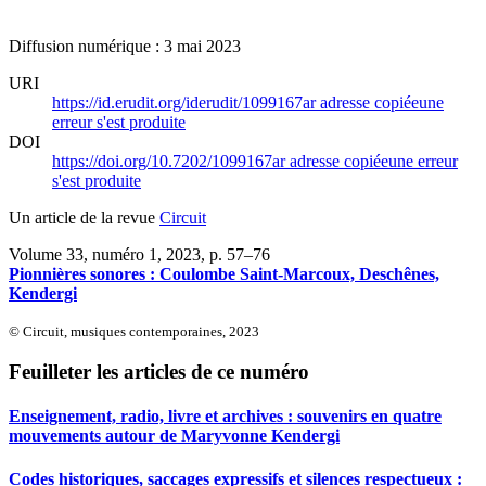
Diffusion numérique : 3 mai 2023
URI
https://id.erudit.org/iderudit/1099167ar
adresse copiée
une
erreur s'est produite
DOI
https://doi.org/10.7202/1099167ar
adresse copiée
une erreur
s'est produite
Un article de la revue
Circuit
Volume 33, numéro 1, 2023
, p. 57–76
Pionnières sonores : Coulombe Saint-Marcoux, Deschênes,
Kendergi
© Circuit, musiques contemporaines, 2023
Feuilleter les articles de ce numéro
Enseignement, radio, livre et archives : souvenirs en quatre
mouvements autour de Maryvonne Kendergi
Codes historiques, saccages expressifs et silences respectueux :