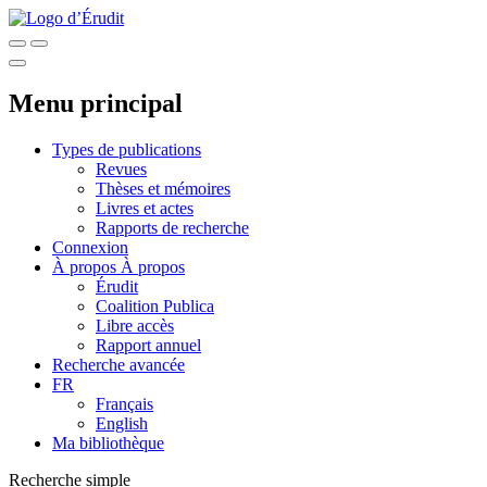
Menu principal
Types de publications
Revues
Thèses et mémoires
Livres et actes
Rapports de recherche
Connexion
À propos
À propos
Érudit
Coalition Publica
Libre accès
Rapport annuel
Recherche avancée
FR
Français
English
Ma bibliothèque
Recherche simple