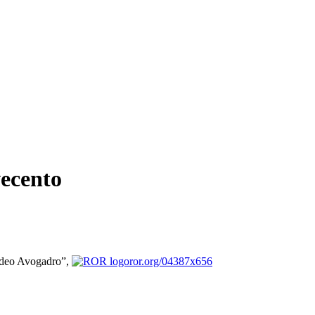
vecento
medeo Avogadro”,
ror.org/04387x656