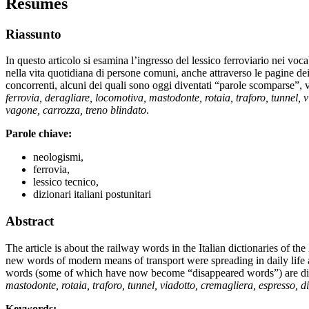
Résumés
Riassunto
In questo articolo si esamina l’ingresso del lessico ferroviario nei voc
nella vita quotidiana di persone comuni, anche attraverso le pagine dei g
concorrenti, alcuni dei quali sono oggi diventati “parole scomparse”, 
ferrovia, deragliare, locomotiva, mastodonte, rotaia, traforo, tunnel, v
vagone, carrozza, treno blindato
.
Parole chiave:
neologismi,
ferrovia,
lessico tecnico,
dizionari italiani postunitari
Abstract
The article is about the railway words in the Italian dictionaries of t
new words of modern means of transport were spreading in daily life a
words (some of which have now become “disappeared words”) are dict
mastodonte, rotaia, traforo, tunnel, viadotto, cremagliera, espresso, di
Keywords: