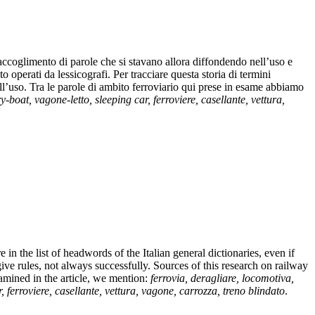
o accoglimento di parole che si stavano allora diffondendo nell’uso e
o operati da lessicografi. Per tracciare questa storia di termini
ll’uso. Tra le parole di ambito ferroviario qui prese in esame abbiamo
y-boat, vagone-letto, sleeping car, ferroviere, casellante, vettura,
in the list of headwords of the Italian general dictionaries, even if
ve rules, not always successfully. Sources of this research on railway
mined in the article, we mention:
ferrovia, deragliare, locomotiva,
, ferroviere, casellante, vettura, vagone, carrozza, treno blindato
.