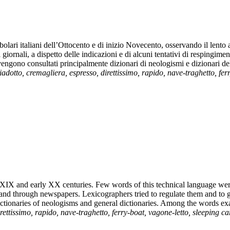
abolari italiani dell’Ottocento e di inizio Novecento, osservando il lent
iornali, a dispetto delle indicazioni e di alcuni tentativi di respingiment
vengono consultati principalmente dizionari di neologismi e dizionari de
iadotto, cremagliera, espresso, direttissimo, rapido, nave-traghetto, ferr
he XIX and early XX centuries. Few words of this technical language were 
nd through newspapers. Lexicographers tried to regulate them and to gi
ionaries of neologisms and general dictionaries. Among the words exa
rettissimo, rapido, nave-traghetto, ferry-boat, vagone-letto, sleeping car